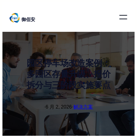
跳
至
御佰安
内
容
园区停车场改造案例：
多园区存量升级、报价
拆分与三阶段实施要点
·
6 月 2, 2026
·
解决方案