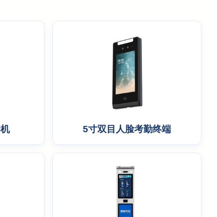
禁机
5寸双目人脸考勤终端