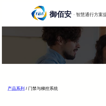
跳
至
御佰安
内
容
产品系列
/
门禁与梯控系统