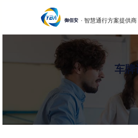
跳
至
御佰安
内
容
车牌