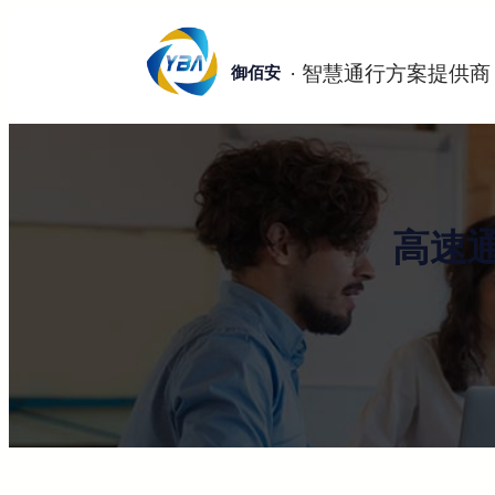
跳
至
御佰安
内
容
高速