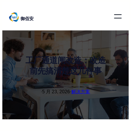
跳
至
御佰安
内
容
工厂通道闸改造：改造
前先搞清楚这几件事
·
5 月 23, 2026
·
解决方案