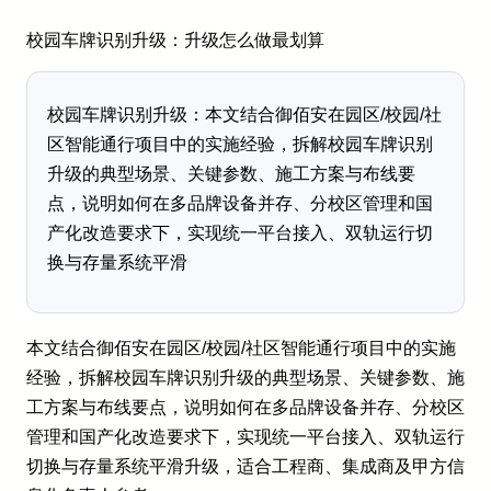
校园车牌识别升级：升级怎么做最划算
校园车牌识别升级：本文结合御佰安在园区/校园/社
区智能通行项目中的实施经验，拆解校园车牌识别
升级的典型场景、关键参数、施工方案与布线要
点，说明如何在多品牌设备并存、分校区管理和国
产化改造要求下，实现统一平台接入、双轨运行切
换与存量系统平滑
本文结合御佰安在园区/校园/社区智能通行项目中的实施
经验，拆解校园车牌识别升级的典型场景、关键参数、施
工方案与布线要点，说明如何在多品牌设备并存、分校区
管理和国产化改造要求下，实现统一平台接入、双轨运行
切换与存量系统平滑升级，适合工程商、集成商及甲方信