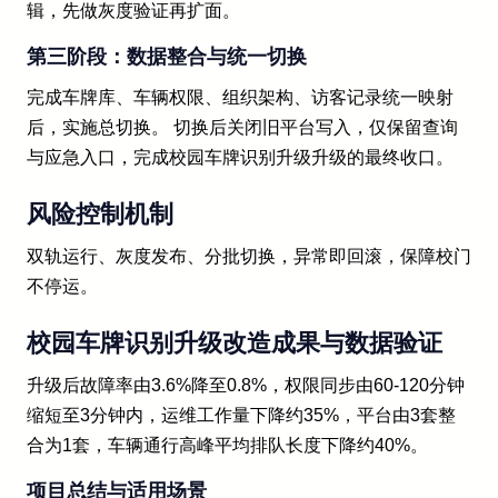
辑，先做灰度验证再扩面。
第三阶段：数据整合与统一切换
完成车牌库、车辆权限、组织架构、访客记录统一映射
后，实施总切换。 切换后关闭旧平台写入，仅保留查询
与应急入口，完成校园车牌识别升级升级的最终收口。
风险控制机制
双轨运行、灰度发布、分批切换，异常即回滚，保障校门
不停运。
校园车牌识别升级改造成果与数据验证
升级后故障率由3.6%降至0.8%，权限同步由60-120分钟
缩短至3分钟内，运维工作量下降约35%，平台由3套整
合为1套，车辆通行高峰平均排队长度下降约40%。
项目总结与适用场景