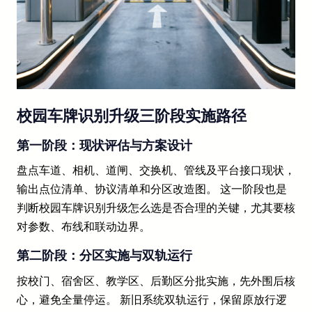
校园车牌识别升级三阶段实施路径
第一阶段：现状评估与方案设计
盘点车道、相机、道闸、交换机、管线及平台接口现状，
输出点位清单、协议清单和分区改造图。 这一阶段也是
判断校园车牌识别升级怎么选是否合理的关键，尤其要核
对参数、布线和联动边界。
第二阶段：分区实施与双轨运行
按校门、宿舍区、教学区、后勤区分批实施，先外围后核
心，避免全量停运。 新旧系统双轨运行，保留原放行逻