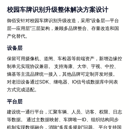
校园车牌识别升级整体解决方案设计
御佰安针对校园车牌识别升级改造，采用“设备层—平台
层—应用层”三层架构，兼顾多品牌整合、存量改造和国
产化替代。
设备层
保留可用摄像机、道闸、车检器等前端资产，新增边缘控
制单元实现协议兼容。 支持海康、大华、宇视、中控、
熵基等主流品牌统一接入，其他品牌可定制开发对接。
对老旧设备通过SDK、继电器、IO信号或数据库中间表
方式完成适配。
平台层
建设统一通行平台，汇聚车辆、人员、访客、权限、日志
等数据。 通过主数据映射、车牌唯一ID、组织结构同步
机制实现数据融合，消除“多库多规则”问题。 平台支持国