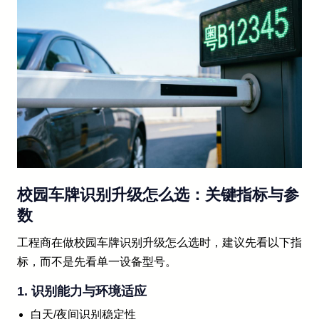
校园车牌识别升级怎么选：关键指标与参
数
工程商在做校园车牌识别升级怎么选时，建议先看以下指
标，而不是先看单一设备型号。
1. 识别能力与环境适应
白天/夜间识别稳定性