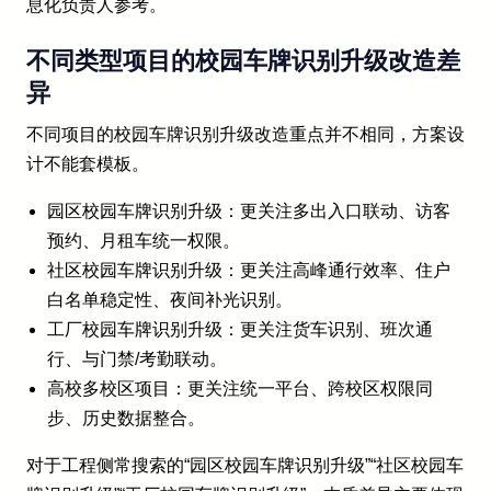
息化负责人参考。
不同类型项目的校园车牌识别升级改造差
异
不同项目的校园车牌识别升级改造重点并不相同，方案设
计不能套模板。
园区校园车牌识别升级：更关注多出入口联动、访客
预约、月租车统一权限。
社区校园车牌识别升级：更关注高峰通行效率、住户
白名单稳定性、夜间补光识别。
工厂校园车牌识别升级：更关注货车识别、班次通
行、与门禁/考勤联动。
高校多校区项目：更关注统一平台、跨校区权限同
步、历史数据整合。
对于工程侧常搜索的“园区校园车牌识别升级”“社区校园车