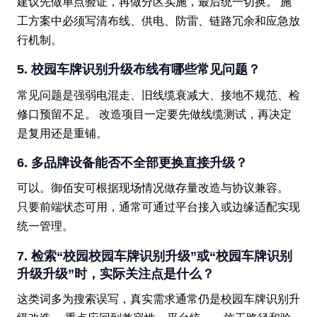
建议先做单点验证，再做分区实施，最后统一切换。 施
工方案中必须写清布线、供电、防雷、链路冗余和应急放
行机制。
5. 校园车牌识别升级布线有哪些常见问题？
常见问题是强弱电混走、旧线缆衰减大、接地不规范、检
修口预留不足。 改造项目一定要先做线缆测试，再决定
是复用还是重铺。
6. 多品牌设备能否不全部更换直接升级？
可以。御佰安可根据现场情况做存量改造与协议兼容。
只要前端状态可用，通常可通过平台接入或边缘适配实现
统一管理。
7. 检索“校园校园车牌识别升级”或“校园车牌识别
升级升级”时，实际关注点是什么？
这类词多为搜索误写，真实需求通常仍是校园车牌识别升