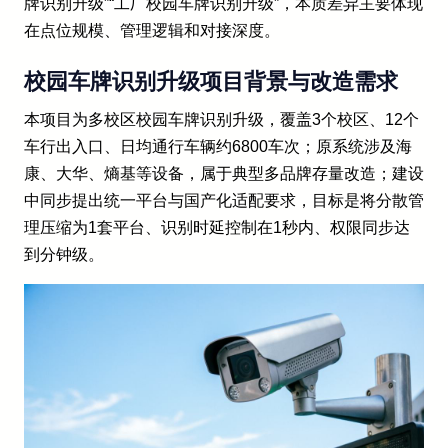
牌识别升级”“工厂校园车牌识别升级”，本质差异主要体现
在点位规模、管理逻辑和对接深度。
校园车牌识别升级项目背景与改造需求
本项目为多校区校园车牌识别升级，覆盖3个校区、12个
车行出入口、日均通行车辆约6800车次；原系统涉及海
康、大华、熵基等设备，属于典型多品牌存量改造；建设
中同步提出统一平台与国产化适配要求，目标是将分散管
理压缩为1套平台、识别时延控制在1秒内、权限同步达
到分钟级。