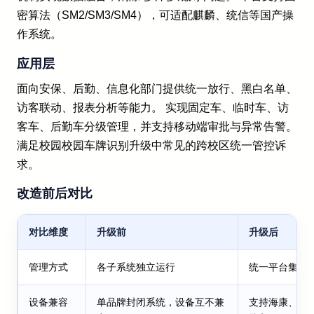
密算法（SM2/SM3/SM4），可适配麒麟、统信等国产操
作系统。
应用层
面向安保、后勤、信息化部门提供统一放行、黑白名单、
访客联动、报表分析等能力。 实现固定车、临时车、访
客车、后勤车分级管理，并支持移动端审批与异常告警。
满足校园校园车牌识别升级中常见的跨校区统一管控诉
求。
改造前后对比
对比维度
升级前
升级后
管理方式
各子系统独立运行
统一平台集中
设备兼容
单品牌封闭系统，设备互不兼
支持海康、大