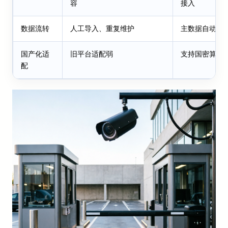
容
接入
数据流转
人工导入、重复维护
主数据自动同
国产化适
旧平台适配弱
支持国密算法
配