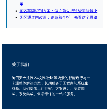
用
园区车牌识别方案：做之前先把这些问题解决
园区通道闸改造：别急着全拆，先看这个思路
关于我们
御佰安专注园区/校园/社区等场景的智能通行与一
卡通整体解决方案，长期服务于工程商与系统集
成商。我们提供上门勘察、方案设计、安装调
试、系统集成、售后维保的一站式服务。