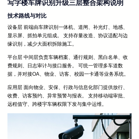
写字楼车牌识别升级三层整合架构说明
技术路线与对比
设备层 前端由车牌识别一体机、道闸、补光灯、地感、
显示屏、抓拍单元组成。 支持存量改造、协议适配与边
缘识别，减少大面积拆除施工。
平台层 中间层负责车辆档案、通行规则、黑白名单、收
费规则、日志审计与接口服务。 可统一管理多车道数
据，并对接OA、物业、访客、校园一卡通等业务系统。
应用层 面向物业、安保、行政与信息化部门提供放行、
收费、访客预约、异常预警与报表。 支持移动端审批、
远程值守、跨楼宇车辆权限下发与集中运维。