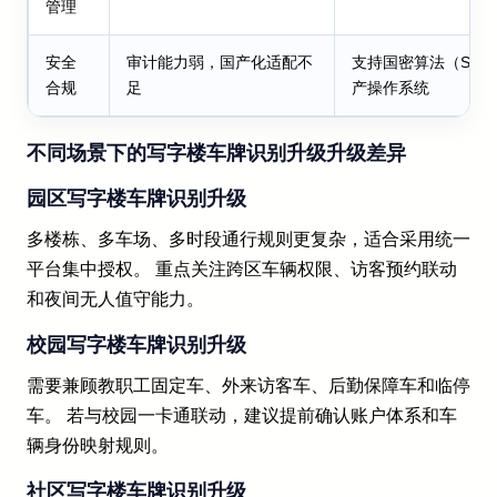
管理
安全
审计能力弱，国产化适配不
支持国密算法（SM2
合规
足
产操作系统
不同场景下的写字楼车牌识别升级升级差异
园区写字楼车牌识别升级
多楼栋、多车场、多时段通行规则更复杂，适合采用统一
平台集中授权。 重点关注跨区车辆权限、访客预约联动
和夜间无人值守能力。
校园写字楼车牌识别升级
需要兼顾教职工固定车、外来访客车、后勤保障车和临停
车。 若与校园一卡通联动，建议提前确认账户体系和车
辆身份映射规则。
社区写字楼车牌识别升级