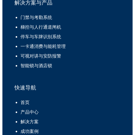
解决方案与产品
门禁与考勤系统
梯控与人行通道闸机
停车与车牌识别系统
一卡通消费与能耗管理
可视对讲与安防报警
智能锁与酒店锁
快速导航
首页
产品中心
解决方案
成功案例