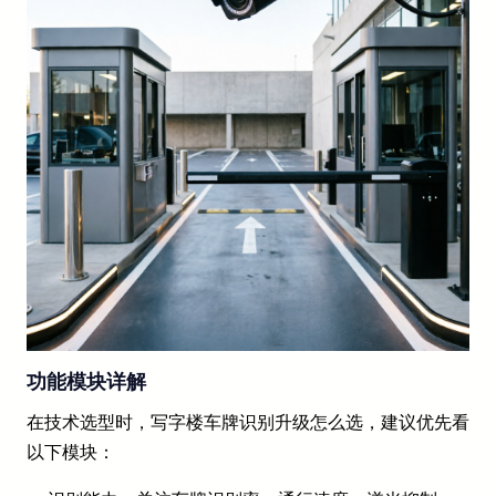
功能模块详解
在技术选型时，写字楼车牌识别升级怎么选，建议优先看
以下模块：