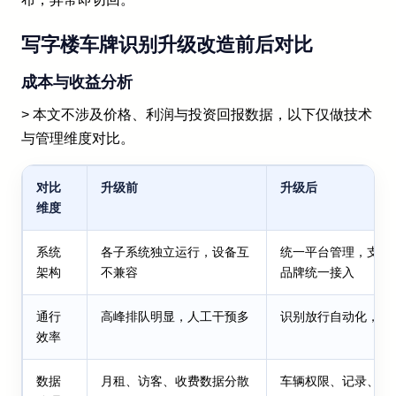
写字楼车牌识别升级改造前后对比
成本与收益分析
> 本文不涉及价格、利润与投资回报数据，以下仅做技术
与管理维度对比。
对比
升级前
升级后
维度
系统
各子系统独立运行，设备互
统一平台管理，支持
架构
不兼容
品牌统一接入
通行
高峰排队明显，人工干预多
识别放行自动化，异
效率
数据
月租、访客、收费数据分散
车辆权限、记录、报