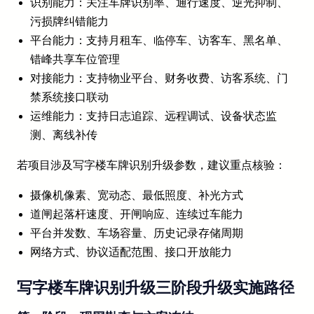
识别能力：关注车牌识别率、通行速度、逆光抑制、
污损牌纠错能力
平台能力：支持月租车、临停车、访客车、黑名单、
错峰共享车位管理
对接能力：支持物业平台、财务收费、访客系统、门
禁系统接口联动
运维能力：支持日志追踪、远程调试、设备状态监
测、离线补传
若项目涉及写字楼车牌识别升级参数，建议重点核验：
摄像机像素、宽动态、最低照度、补光方式
道闸起落杆速度、开闸响应、连续过车能力
平台并发数、车场容量、历史记录存储周期
网络方式、协议适配范围、接口开放能力
写字楼车牌识别升级三阶段升级实施路径