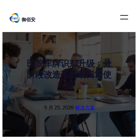
跳
至
御佰安
内
容
医院车牌识别升级：分
阶段改造不影响日常使
用
·
5 月 25, 2026
·
解决方案