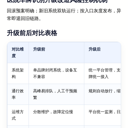
回滚预案明确；新旧系统双轨运行；按入口灰度发布，异
常即退回旧链路。
升级前后对比表格
对比维
升级前
升级后
度
系统架
单品牌封闭系统，设备互
统一平台管理，支持
构
不兼容
牌统一接入
通行效
高峰易排队，人工干预频
规则自动放行，缩短
率
繁
运维方
分散维护，故障定位慢
平台统一监测，日志
式