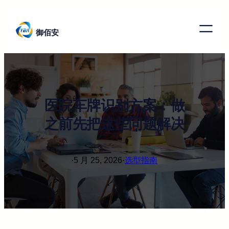
跳
至
御佰安
内
容
医院车牌识别方案：做
之前先把这些问题解决
·
5 月 25, 2026
·
选型指南