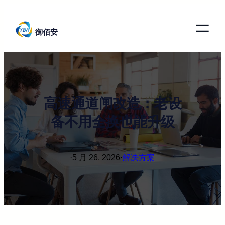
跳
至
御佰安
内
容
高速通道闸改造：老设
备不用全换也能升级
·
5 月 26, 2026
·
解决方案