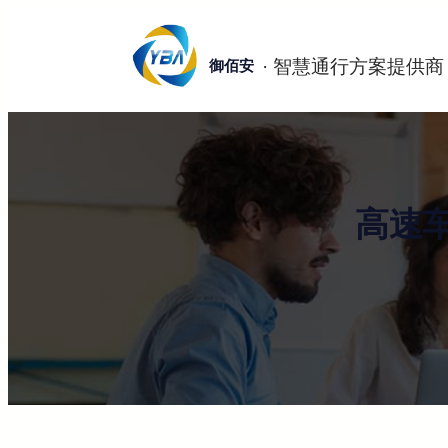
跳
至
御佰安
内
容
高速