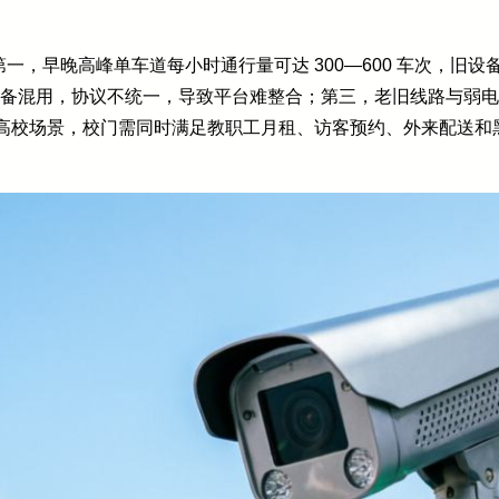
一，早晚高峰单车道每小时通行量可达 300—600 车次，旧
牌设备混用，协议不统一，导致平台难整合；第三，老旧线路与弱
某类高校场景，校门需同时满足教职工月租、访客预约、外来配送