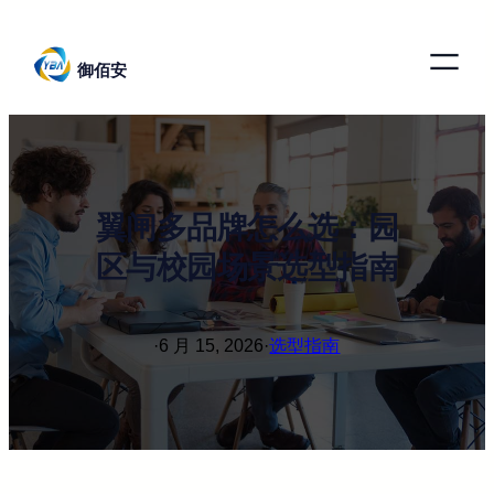
跳
至
御佰安
内
容
翼闸多品牌怎么选：园
区与校园场景选型指南
·
6 月 15, 2026
·
选型指南