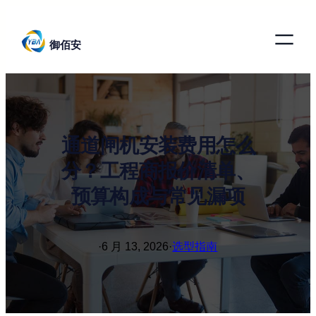
跳
至
御佰安
内
容
通道闸机安装费用怎么
分？工程商报价清单、
预算构成与常见漏项
·
6 月 13, 2026
·
选型指南