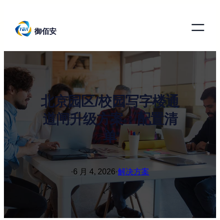
跳
至
御佰安
内
容
北京园区/校园写字楼通
道闸升级方案：配置清
单
·
6 月 4, 2026
·
解决方案