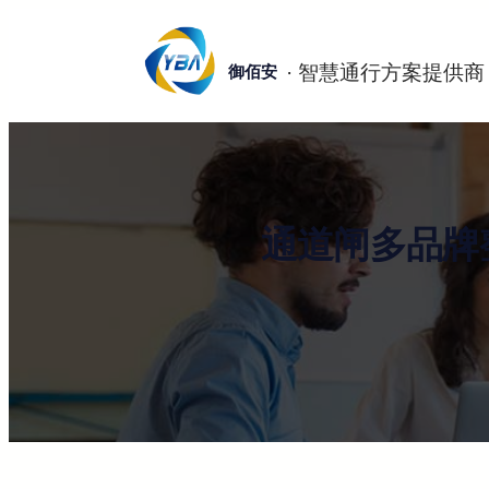
跳
至
御佰安
内
容
通道闸多品牌