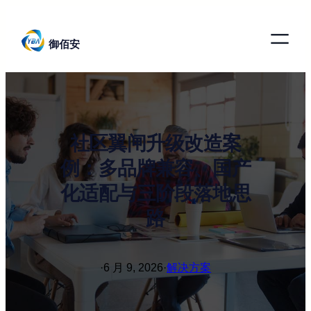
跳
至
御佰安
内
容
社区翼闸升级改造案
例：多品牌兼容、国产
化适配与三阶段落地思
路
·
6 月 9, 2026
·
解决方案