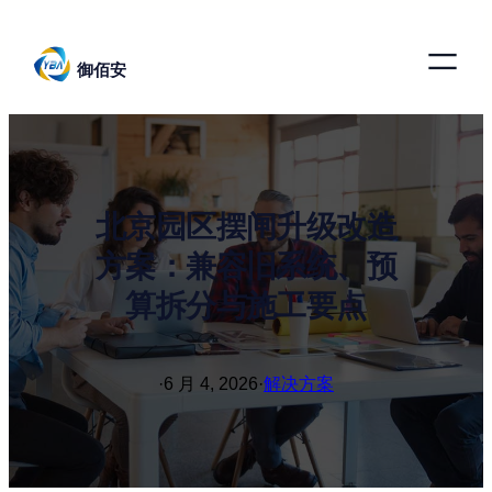
跳
至
御佰安
内
容
北京园区摆闸升级改造
方案：兼容旧系统、预
算拆分与施工要点
·
6 月 4, 2026
·
解决方案