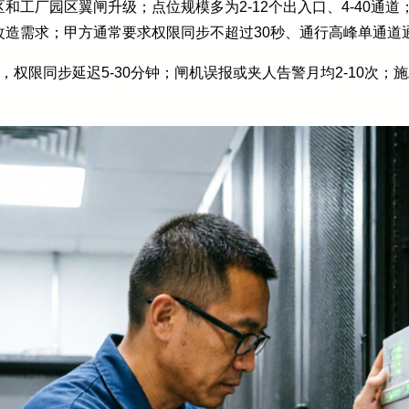
和工厂园区翼闸升级；点位规模多为2-12个出入口、4-40通
造需求；甲方通常要求权限同步不超过30秒、通行高峰单通道通行
权限同步延迟5-30分钟；闸机误报或夹人告警月均2-10次；施