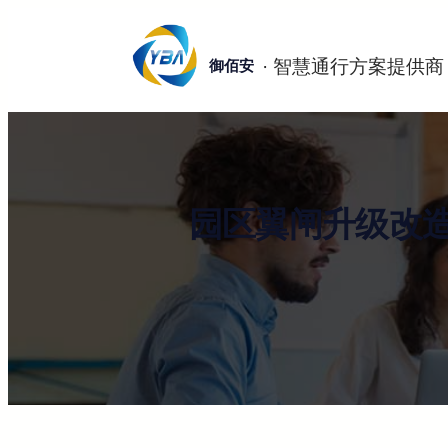
跳
至
御佰安
内
容
园区翼闸升级改