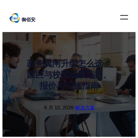
跳
至
御佰安
内
容
政务翼闸升级怎么选：
园区与校园场景选型、
报价与实施指南
·
6 月 10, 2026
·
解决方案