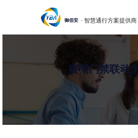
跳
至
御佰安
内
容
摆闸门禁联动