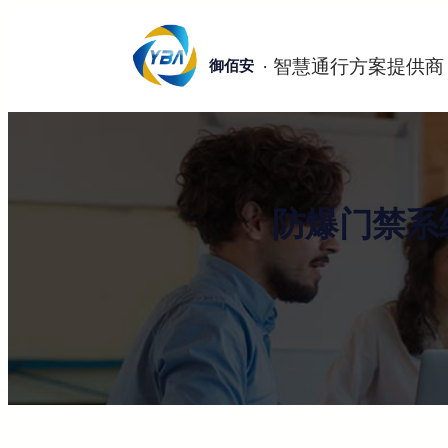
跳
至
御佰安
内
容
防爆门禁系