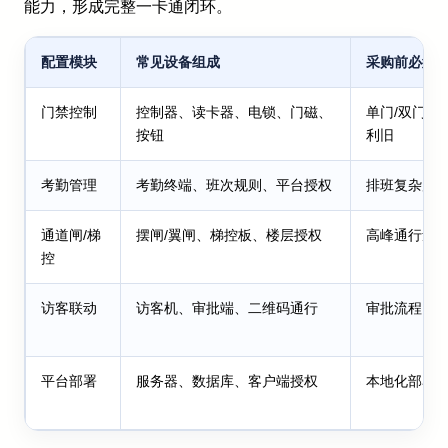
能力，形成完整一卡通闭环。
配置模块
常见设备组成
采购前必须
门禁控制
控制器、读卡器、电锁、门磁、
单门/双门/
按钮
利旧
考勤管理
考勤终端、班次规则、平台授权
排班复杂度
通道闸/梯
摆闸/翼闸、梯控板、楼层授权
高峰通行量
控
访客联动
访客机、审批端、二维码通行
审批流程、
平台部署
服务器、数据库、客户端授权
本地化部署