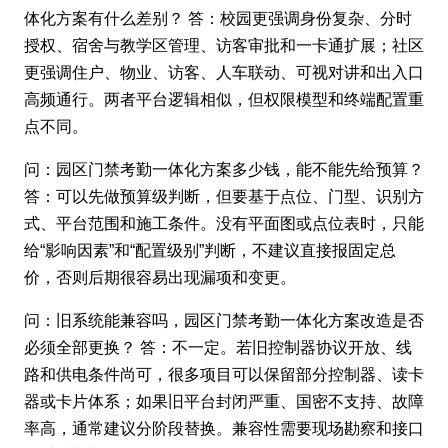
体化方案有什么差别？ 答：校园更强调身份复杂、分时
授权、宿舍与教学区管理、访客审批和一卡通扩展；社区
更强调住户、物业、访客、人车联动、可视对讲和出入口
高频通行。两者平台逻辑相似，但权限模型和终端配置重
点不同。
问：园区门禁考勤一体化方案多少钱，能不能先给预算？
答：可以先做预算级判断，但要基于点位、门型、识别方
式、平台范围和施工条件。没有平面图或点位表时，只能
给“影响因素”和“配置级别”判断，不建议直接报固定总
价，否则后期很容易出现漏项和变更。
问：旧系统能兼容吗，园区门禁考勤一体化方案改造是否
必须全部更换？ 答：不一定。若旧控制器协议开放、线
路和供电条件尚可，很多项目可以保留部分控制器、读卡
器或卡片体系；如果旧平台封闭严重、国密不支持、故障
率高，通常建议分阶段替换。兼容性需要现场勘察和接口