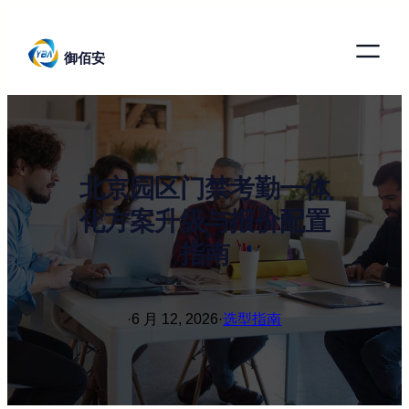
跳
至
御佰安
内
容
北京园区门禁考勤一体
化方案升级与报价配置
指南
·
6 月 12, 2026
·
选型指南