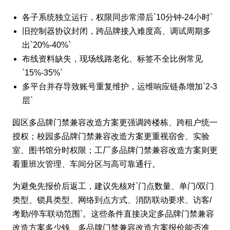
各子系统独立运行，权限同步常滞后`10分钟-24小时`
旧控制器协议封闭，跨品牌接入难度高、调试周期多
出`20%-40%`
布线资料缺失，现场线路老化、标签不全比例常见
`15%-35%`
多平台并存导致账号重复维护，运维响应链条增加`2-3
层`
园区多品牌门禁兼容改造方案更强调跨楼栋、跨租户统一
授权；校园多品牌门禁兼容改造方案更重视宿舍、实验
室、图书馆分时权限；工厂多品牌门禁兼容改造方案则更
看重班次管理、车间分区与高可靠通行。
为避免先报价后返工，建议先核对`门点数量、单门/双门
类型、锁具类型、网络到点方式、消防联动要求、访客/
考勤/停车联动范围`。这些条件直接决定多品牌门禁兼容
改造方案多少钱、多品牌门禁兼容改造方案报价能否准