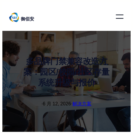
跳
至
御佰安
内
容
多品牌门禁兼容改造方
案：园区/校园/社区存量
系统升级与报价
·
6 月 12, 2026
·
解决方案