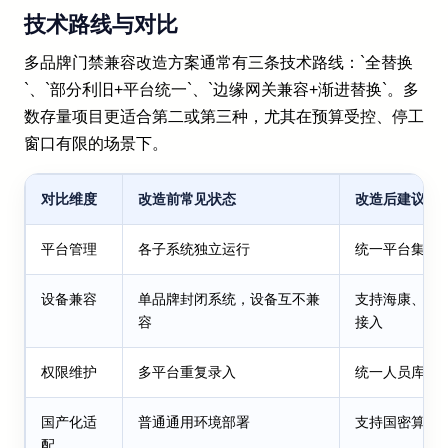
技术路线与对比
多品牌门禁兼容改造方案通常有三条技术路线：`全替换
`、`部分利旧+平台统一`、`边缘网关兼容+渐进替换`。多
数存量项目更适合第二或第三种，尤其在预算受控、停工
窗口有限的场景下。
对比维度
改造前常见状态
改造后建议状
平台管理
各子系统独立运行
统一平台集中
设备兼容
单品牌封闭系统，设备互不兼
支持海康、大
容
接入
权限维护
多平台重复录入
统一人员库与
国产化适
普通通用环境部署
支持国密算法
配