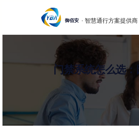
跳
至
御佰安
内
容
门禁系统怎么选：