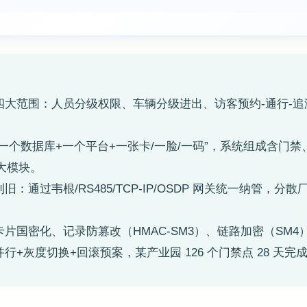
理四大范围：人员分级权限、车辆分级进出、访客预约-通行-
”一个数据库+一个平台+一张卡/一脸/一码”，系统组成含门
大模块。
旧：通过韦根/RS485/TCP-IP/OSDP 网关统一纳管，分
卡片国密化、记录防篡改（HMAC-SM3）、链路加密（SM
行+灰度切换+回滚预案，某产业园 126 个门禁点 28 天完