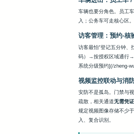
车辆也要分角色。员工
入；公务车可走核心区。
访客管理：预约-核
访客最怕”登记五分钟、
码）→按授权区域通行→
系统分级预约](/zheng-wu
视频监控联动与消
安防不是孤岛。门禁与
疏散，相关通道
无需凭
规定视频图像存储不少于 
入、复合识别。