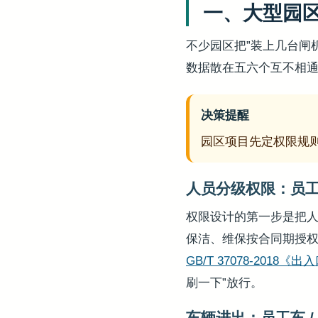
一、大型园
不少园区把”装上几台闸
数据散在五六个互不相
决策提醒
园区项目先定权限规
人员分级权限：员工 /
权限设计的第一步是把
保洁、维保按合同期授权
GB/T 37078-201
刷一下”放行。
车辆进出：员工车 / 