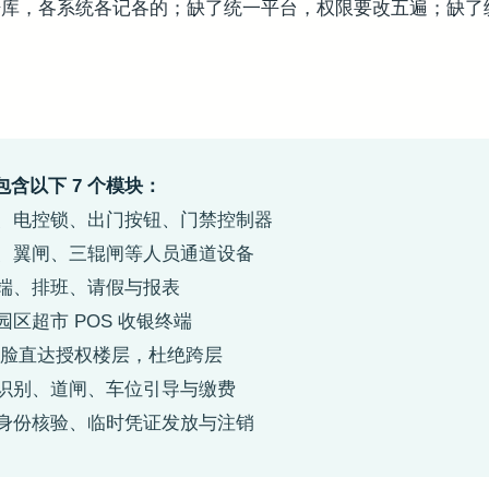
据库，各系统各记各的；缺了统一平台，权限要改五遍；缺了
含以下 7 个模块：
、电控锁、出门按钮、门禁控制器
、翼闸、三辊闸等人员通道设备
端、排班、请假与报表
园区超市 POS 收银终端
刷脸直达授权楼层，杜绝跨层
识别、道闸、车位引导与缴费
身份核验、临时凭证发放与注销