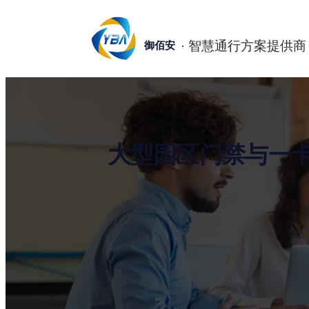
跳
至
御佰安
内
容
大型园区门禁与一