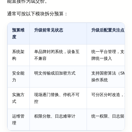
能直接作为成交价。
通常可按以下模块拆分预算：
预算维
升级前常见状态
升级后配置关注点
度
系统架
单品牌封闭系统，设备互
统一平台管理，支持
构
不兼容
牌统一接入
安全能
明文传输或旧加密方式
支持国密算法（SM2/
力
操作系统
实施方
现场逐门替换、停机不可
可分区分时改造，支
式
控
运维管
权限分散、日志难审计
统一权限、日志留存
理