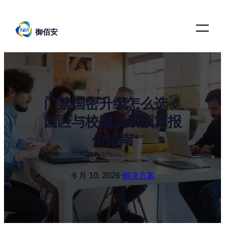
跳
至
御佰安
内
容
门禁国密升级怎么选：
园区与校园场景预算报
价指南
·
6 月 10, 2026
·
解决方案