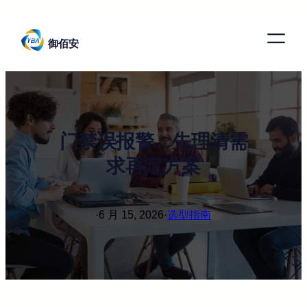
跳
至
御佰安
内
容
门禁误报警：先理清需
求再定方案
·
6 月 15, 2026
·
选型指南