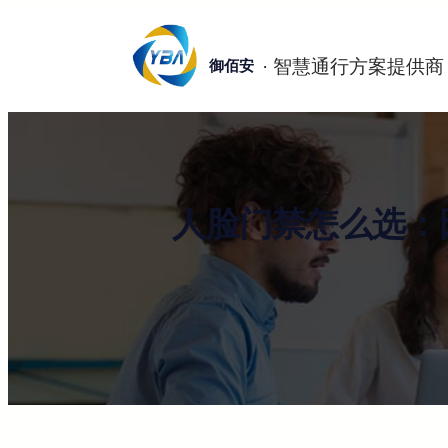
跳
至
御佰安
内
容
人脸门禁怎么选：