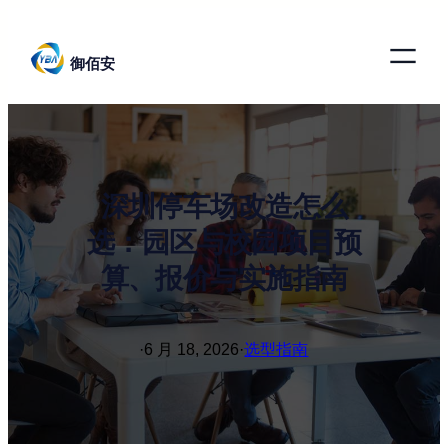
跳
至
御佰安
内
容
深圳停车场改造怎么
选：园区与校园项目预
算、报价与实施指南
·
6 月 18, 2026
·
选型指南