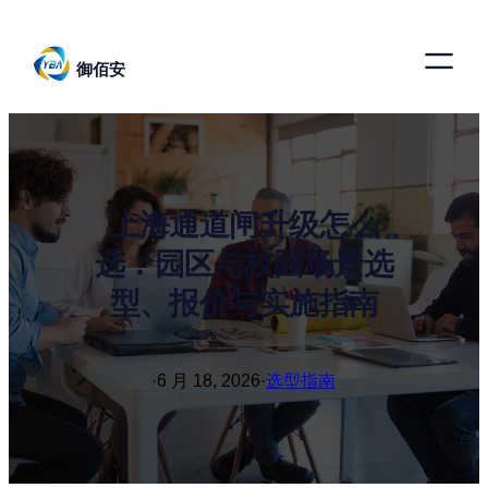
跳
至
御佰安
内
容
上海通道闸升级怎么
选：园区与校园场景选
型、报价与实施指南
·
6 月 18, 2026
·
选型指南