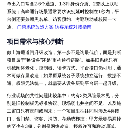
单出入口常含2-6个通道、1-3种身份介质、2套以上联动
系统；高峰通行场景通常要求识别延时控制在1秒内，平
台侧还要兼顾黑名单、访客预约、考勤联动或校园一卡
通。
门禁系统改造方案
访客系统对接指南
项目需求与核心判断
做上海通道闸升级改造，第一步不是询最低价，而是判断
项目属于“换设备”还是“重构通行链路”。如果旧系统只有
机械闸体老化，控制器、读卡方式、平台接口仍可用，通
常可做存量改造；如果原系统各子系统独立运行、数据不
通、权限无法统一，就需要从设备层到平台层一起升级。
行业现场的共性问题比较集中：约有3类风险最常见，分
别是旧控制板无标准协议、现场弱电井空间不足、以及施
工窗口只有夜间或周末；一个项目里往往同时涉及4类接
口，含门禁、访客、消防、考勤或梯控；甲方最容易漏掉
的至少有3项，分别是网络改造、授权许可和联动调试。