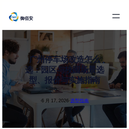
跳
至
御佰安
内
容
广州停车场改造怎么
选：园区与校园场景选
型、报价与实施指南
·
6 月 17, 2026
·
选型指南