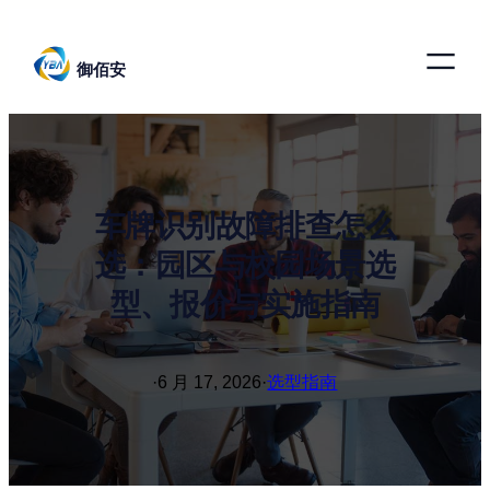
跳
至
御佰安
内
容
车牌识别故障排查怎么
选：园区与校园场景选
型、报价与实施指南
·
6 月 17, 2026
·
选型指南