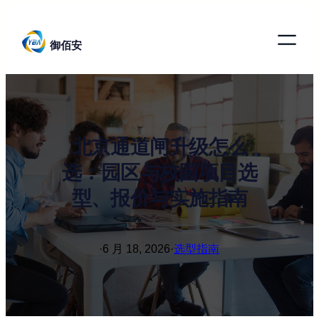
跳
至
御佰安
内
容
北京通道闸升级怎么
选：园区与校园项目选
型、报价与实施指南
·
6 月 18, 2026
·
选型指南