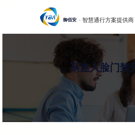
跳
至
御佰安
内
容
高速人脸门禁