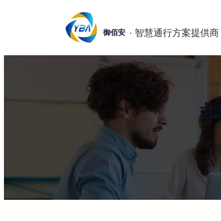
跳
至
御佰安
内
容
北