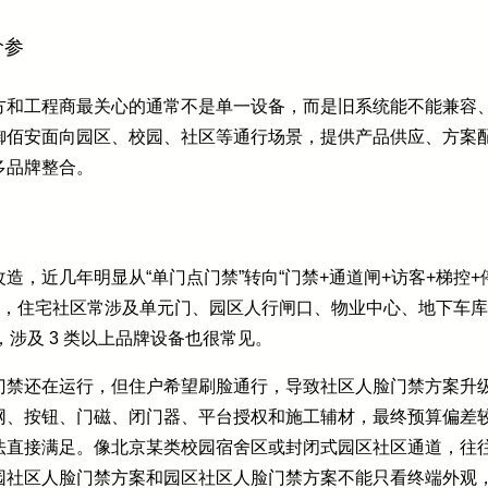
价参
方和工程商最关心的通常不是单一设备，而是旧系统能不能兼容
御佰安面向园区、校园、社区等通行场景，提供产品供应、方案
多品牌整合。
造，近几年明显从“单门点门禁”转向“门禁+通道闸+访客+梯控+
 个，住宅社区常涉及单元门、园区人行闸口、物业中心、地下车
，涉及 3 类以上品牌设备也很常见。
门禁还在运行，但住户希望刷脸通行，导致社区人脸门禁方案升
网、按钮、门磁、闭门器、平台授权和施工辅材，最终预算偏差
法直接满足。像北京某类校园宿舍区或封闭式园区社区通道，往
园社区人脸门禁方案和园区社区人脸门禁方案不能只看终端外观