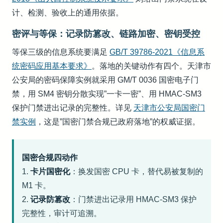
计、检测、验收上的通用依据。
密评与等保：记录防篡改、链路加密、密钥受控
等保三级的信息系统要满足
GB/T 39786-2021《信息系
统密码应用基本要求》
。落地的关键动作有四个。天津市
公安局的密码保障实例就采用 GM/T 0036 国密电子门
禁，用 SM4 密钥分散实现”一卡一密”、用 HMAC-SM3
保护门禁进出记录的完整性。详见
天津市公安局国密门
禁实例
，这是”国密门禁合规已政府落地”的权威证据。
国密合规四动作
1.
卡片国密化
：换发国密 CPU 卡，替代易被复制的
M1 卡。
2.
记录防篡改
：门禁进出记录用 HMAC-SM3 保护
完整性，审计可追溯。