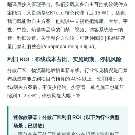
翻译后接入管理平台。御佰安既具备自主可控的软硬件方
案能力，又是熵基/ZKTeco 核心代理（近 15 年）。因此
我们既能做自主方案，也能以中立视角把海康、大华、宇
视、中控、熵基等品牌的门禁、视频、访客系统统一纳
管、利旧改造。关于整合方法论，可延伸阅读 [多品牌存
量门禁利旧整合](/duopinpai-menjin-lijiu/)。
利旧 ROI：布线成本占比、实施周期、停机风险
分散厂区、物流基地最怕重新布线。行业常见情况是门禁
布线成本能占到项目总预算的 40% 以上。改用利旧+无
线/网关方案后，不仅少挖沟、少穿管，单点施工也能压
缩到 1–2 小时，停机风险大幅下降。
迷你故事②｜分散厂区利旧 ROI（以下为行业典型
场景，已脱敏）
一家分布在三处厂区的制造企业在门禁改造前做了