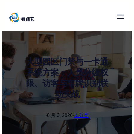
跳
至
御佰安
内
容
大型园区门禁与一卡通
系统方案：人员分级权
限、访客与车牌识别联
动实战
·
8 月 3, 2026
·
未分类