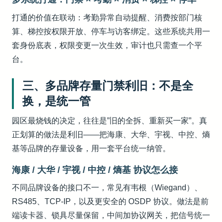
打通的价值在联动：考勤异常自动提醒、消费按部门核
算、梯控按权限开放、停车与访客绑定。这些系统共用一
套身份底表，权限变更一次生效，审计也只需查一个平
台。
三、多品牌存量门禁利旧：不是全
换，是统一管
园区最烧钱的决定，往往是”旧的全拆、重新买一家”。真
正划算的做法是利旧——把海康、大华、宇视、中控、熵
基等品牌的存量设备，用一套平台统一纳管。
海康 / 大华 / 宇视 / 中控 / 熵基 协议怎么接
不同品牌设备的接口不一，常见有韦根（Wiegand）、
RS485、TCP-IP，以及更安全的 OSDP 协议。做法是前
端读卡器、锁具尽量保留，中间加协议网关，把信号统一