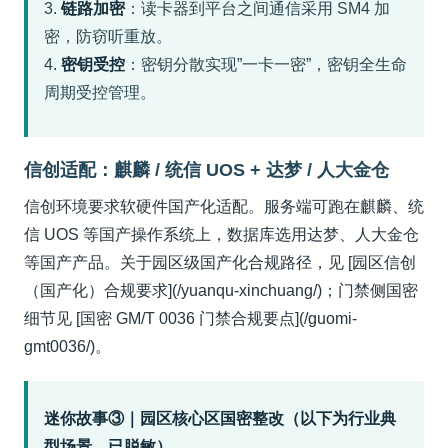
3.
链路加密
：读卡器到平台之间通信采用 SM4 加
密，防窃听重放。
4.
密钥受控
：密钥分散实现”一卡一密”，密钥全生命
周期受控管理。
信创适配：麒麟 / 统信 UOS + 达梦 / 人大金仓
信创环境要求软硬件国产化适配。服务端可跑在麒麟、统
信 UOS 等国产操作系统上，数据库选用达梦、人大金仓
等国产产品。关于园区级国产化合规路径，见 [园区信创
（国产化）合规要求](/yuanqu-xinchuang/)；门禁侧国密
细节见 [国密 GM/T 0036 门禁合规要点](/guomi-
gmt0036/)。
迷你故事③｜园区核心区国密整改（以下为行业典
型场景，已脱敏）