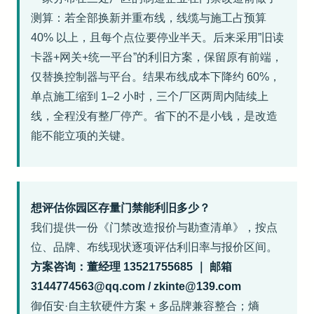
测算：若全部换新并重布线，线缆与施工占预算
40% 以上，且每个点位要停业半天。后来采用”旧读
卡器+网关+统一平台”的利旧方案，保留原有前端，
仅替换控制器与平台。结果布线成本下降约 60%，
单点施工缩到 1–2 小时，三个厂区两周内陆续上
线，全程没有整厂停产。省下的不是小钱，是改造
能不能立项的关键。
想评估你园区存量门禁能利旧多少？
我们提供一份《门禁改造报价与勘查清单》，按点
位、品牌、布线现状逐项评估利旧率与报价区间。
方案咨询：董经理 13521755685 ｜ 邮箱
3144774563@qq.com / zkinte@139.com
御佰安·自主软硬件方案 + 多品牌兼容整合；熵