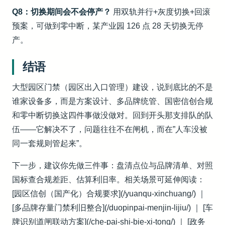
Q8：切换期间会不会停产？
用双轨并行+灰度切换+回滚
预案，可做到零中断，某产业园 126 点 28 天切换无停
产。
结语
大型园区门禁（园区出入口管理）建设，说到底比的不是
谁家设备多，而是方案设计、多品牌统管、国密信创合规
和零中断切换这四件事做没做对。回到开头那支排队的队
伍——它解决不了，问题往往不在闸机，而在”人车没被
同一套规则管起来”。
下一步，建议你先做三件事：盘清点位与品牌清单、对照
国标查合规差距、估算利旧率。相关场景可延伸阅读：
[园区信创（国产化）合规要求](/yuanqu-xinchuang/) ｜
[多品牌存量门禁利旧整合](/duopinpai-menjin-lijiu/) ｜ [车
牌识别道闸联动方案](/che-pai-shi-bie-xi-tong/) ｜ [政务