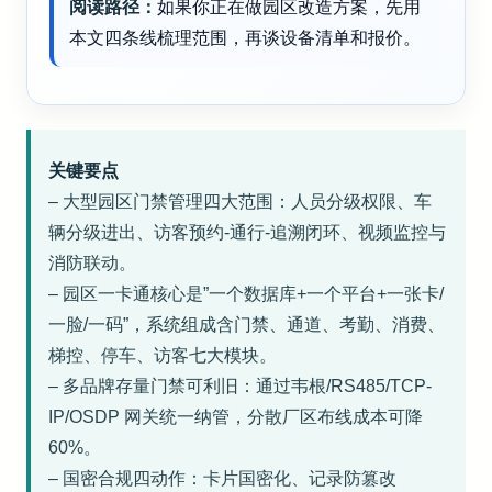
阅读路径：
如果你正在做园区改造方案，先用
本文四条线梳理范围，再谈设备清单和报价。
关键要点
– 大型园区门禁管理四大范围：人员分级权限、车
辆分级进出、访客预约-通行-追溯闭环、视频监控与
消防联动。
– 园区一卡通核心是”一个数据库+一个平台+一张卡/
一脸/一码”，系统组成含门禁、通道、考勤、消费、
梯控、停车、访客七大模块。
– 多品牌存量门禁可利旧：通过韦根/RS485/TCP-
IP/OSDP 网关统一纳管，分散厂区布线成本可降
60%。
– 国密合规四动作：卡片国密化、记录防篡改