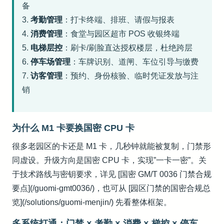
备
3.
考勤管理
：打卡终端、排班、请假与报表
4.
消费管理
：食堂与园区超市 POS 收银终端
5.
电梯层控
：刷卡/刷脸直达授权楼层，杜绝跨层
6.
停车场管理
：车牌识别、道闸、车位引导与缴费
7.
访客管理
：预约、身份核验、临时凭证发放与注
销
为什么 M1 卡要换国密 CPU 卡
很多老园区的卡还是 M1 卡，几秒钟就能被复制，门禁形
同虚设。升级方向是国密 CPU 卡，实现”一卡一密”。关
于技术路线与密钥要求，详见 [国密 GM/T 0036 门禁合规
要点](/guomi-gmt0036/)，也可从 [园区门禁的国密合规总
览](/solutions/guomi-menjin/) 先看整体框架。
多系统打通：门禁 × 考勤 × 消费 × 梯控 × 停车