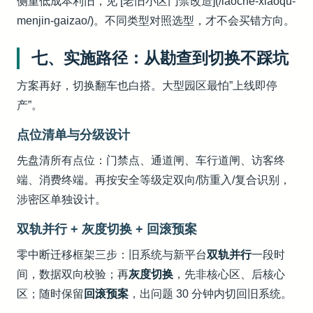
侧重低成本利旧，见 [老旧小区门禁改造](/laoche-xiaoqu-
menjin-gaizao/)。不同类型对照选型，才不会买错方向。
七、实施路径：从勘查到切换不踩坑
方案再好，切换翻车也白搭。大型园区最怕”上线即停
产”。
点位清单与分级设计
先盘清所有点位：门禁点、通道闸、车行道闸、访客终
端、消费终端。再按安全等级定双向/防重入/复合识别，
涉密区单独设计。
双轨并行 + 灰度切换 + 回滚预案
零中断迁移框架三步：旧系统与新平台
双轨并行
一段时
间，数据双向校验；再
灰度切换
，先非核心区、后核心
区；随时保留
回滚预案
，出问题 30 分钟内切回旧系统。