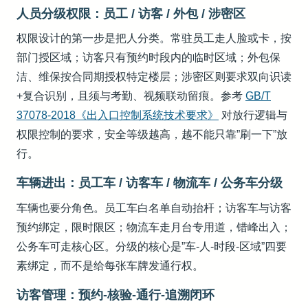
人员分级权限：员工 / 访客 / 外包 / 涉密区
权限设计的第一步是把人分类。常驻员工走人脸或卡，按
部门授区域；访客只有预约时段内的临时区域；外包保
洁、维保按合同期授权特定楼层；涉密区则要求双向识读
+复合识别，且须与考勤、视频联动留痕。参考
GB/T
37078-2018《出入口控制系统技术要求》
对放行逻辑与
权限控制的要求，安全等级越高，越不能只靠”刷一下”放
行。
车辆进出：员工车 / 访客车 / 物流车 / 公务车分级
车辆也要分角色。员工车白名单自动抬杆；访客车与访客
预约绑定，限时限区；物流车走月台专用道，错峰出入；
公务车可走核心区。分级的核心是”车-人-时段-区域”四要
素绑定，而不是给每张车牌发通行权。
访客管理：预约-核验-通行-追溯闭环