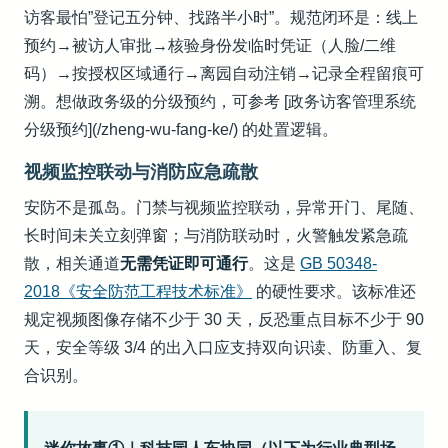
访客最怕”登记五分钟、找路半小时”。规范闭环是：线上
预约→被访人审批→核验身份发临时凭证（人脸/二维
码）→按授权区域通行→离园自动注销→记录全程留痕可
溯。想做政务级的分级预约，可参考 [政务访客管理系统
分级预约](/zheng-wu-fang-ke/) 的处置逻辑。
视频监控联动与消防应急疏散
安防不是孤岛。门禁与视频监控联动，异常开门、尾随、
长时间未关立刻弹窗；与消防联动时，火警触发紧急疏
散，相关通道
无需凭证即可通行
。这是
GB 50348-
2018《安全防范工程技术标准》
的硬性要求。该标准还
规定视频图像存储不少于 30 天，反恐重点目标不少于 90
天，安全等级 3/4 的出入口应支持双向识读、防重入、复
合识别。