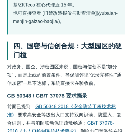
基/ZKTeco 核心代理近 15 年。
也可直接查看 [门禁改造报价与勘查清单](/yubaian-
menjin-gaizao-baojia/)。
四、国密与信创合规：大型园区的硬
门槛
对政务、国企、涉密园区来说，国密与信创不是”加分
项”，而是上线的前置条件。等保测评里”记录完整性””通
信加密”一旦不达标，系统直接卡在验收前。
GB 50348 / GB/T 37078 要求摘录
前面已提到，
GB 50348-2018《安全防范工程技术标
准》
要求高安全等级出入口支持双向识读、防重入、复
合识别，并与消防联动保证疏散畅通；
GB/T 37078-
2018《出入口控制系统技术要求》
则给出门禁系统在设