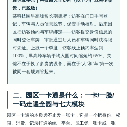
迷你故事①｜科技园人车协同（以下为行业典型场
景，已脱敏）
某科技园早高峰曾长期拥堵：访客在门口手写登
记，车辆与人员信息脱节，保安手动核对。后来园
区把访客预约与车牌绑定——访客提交身份信息的
同时登记车牌，审批通过后人员和车辆同时获得限
时凭证。上线一个季度，访客线上预约率达到
100%，早高峰车辆平均入园时间缩短约 65%。关
键不在于换了多贵的设备，而在于”人”和”车”第一次
被同一套规则管起来。
二、园区一卡通是什么：一卡/一脸/
一码走遍全园与七大模块
园区一卡通的本质远不止发一张卡，它是一个把身份、权
限、消费、记录打通的统一平台。员工凭一张卡或一张