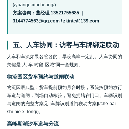
(/yuanqu-xinchuang/)
方案咨询：董经理 13521755685 ｜
3144774563@qq.com / zkinte@139.com
五、人车协同：访客与车牌绑定联动
人车和车流如果各管各的，早晚高峰一定乱。人车协同的
关键是”人-车-时段-区域”同一套规则。
物流园区货车预约与道闸联动
物流园最典型：货车提前预约月台时段，系统按预约放行
车道与道闸，到场自动核验，避免拥堵在门口。车辆识别
与道闸的完整方案见 [车牌识别道闸联动方案](/che-pai-
shi-bie-xi-tong/)。
高峰期潮汐车道与分流