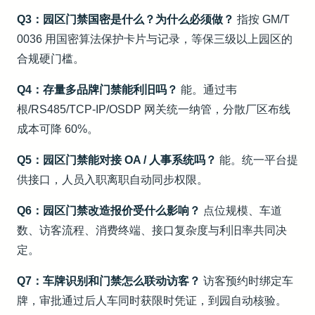
Q3：园区门禁国密是什么？为什么必须做？
指按 GM/T
0036 用国密算法保护卡片与记录，等保三级以上园区的
合规硬门槛。
Q4：存量多品牌门禁能利旧吗？
能。通过韦
根/RS485/TCP-IP/OSDP 网关统一纳管，分散厂区布线
成本可降 60%。
Q5：园区门禁能对接 OA / 人事系统吗？
能。统一平台提
供接口，人员入职离职自动同步权限。
Q6：园区门禁改造报价受什么影响？
点位规模、车道
数、访客流程、消费终端、接口复杂度与利旧率共同决
定。
Q7：车牌识别和门禁怎么联动访客？
访客预约时绑定车
牌，审批通过后人车同时获限时凭证，到园自动核验。