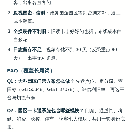
客，出事各查各的。
忽视国密 / 信创
：政务国企园区等到密测才补，返工
成本翻倍。
全换硬件不利旧
：旧读卡器好好的也拆，布线成本白
白多花。
日志留存不足
：视频存储不到 30 天（反恐重点 90
天），出事无可追溯。
FAQ（覆盖长尾词）
Q1：大型园区门禁方案怎么做？
先盘点位、定分级、查
国标（GB 50348、GB/T 37078）、评估利旧率，再选平
台与切换节奏。
Q2：园区一卡通系统包含哪些模块？
门禁、通道闸、考
勤、消费、梯控、停车、访客七大模块，共用一套身份底
表。