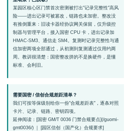
某园区核心区门禁首次密测被打出”记录完整性”高风
险——进出记录可被篡改，链路也未加密。整改没
有推倒重来：旧读卡器经协议网关保留，仅升级控
制器与管理平台，接入国密 CPU 卡，进出记录加
HMAC-SM3、通信走 SM4。复测时记录完整性与通
信加密两项全部通过，从初测到复测通过仅用约两
周。教训很清楚：国密整改拼的不是换硬件，是懂
标准、会利旧。
需要国密 / 信创合规差距清单？
我们可按等保级别给你一份”合规差距表”，逐条对照
卡片、记录、链路、密钥四项。
延伸阅读：[国密 GM/T 0036 门禁合规要点](/guomi-
gmt0036/) ｜ [园区信创（国产化）合规要求]