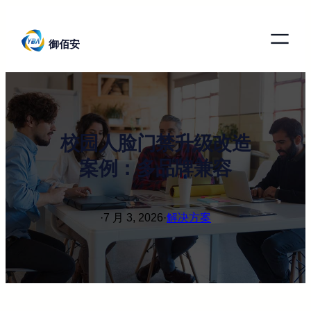
跳
至
御佰安
内
容
校园人脸门禁升级改造
案例：多品牌兼容
·
7 月 3, 2026
·
解决方案