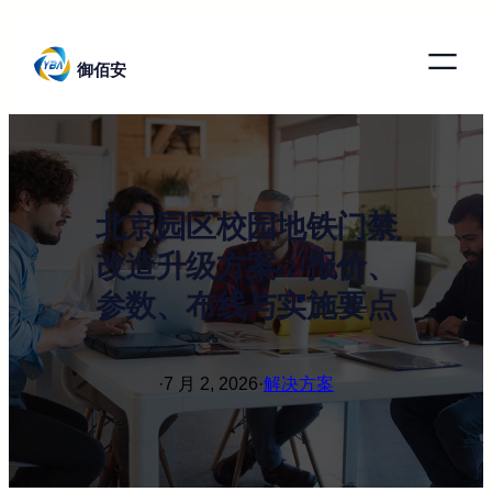
跳
至
御佰安
内
容
北京园区校园地铁门禁
改造升级方案：报价、
参数、布线与实施要点
·
7 月 2, 2026
·
解决方案