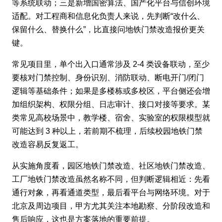
等系统联动；三是新增国密算法、国产化平台与信创环境
适配。对工程商和信息化负责人来说，先判断“改什么、
保留什么、替换什么”，比直接问地铁门禁改造报价更关
键。
常见项目里，单个出入口通常涉及 2-4 类设备联动，至少
要核对门禁控制、身份识别、消防联动、断电开门/闭门
逻辑等基础条件；如果是多楼栋或多校区，平台侧还会增
加组织架构、权限分组、日志审计、接口对接等要求。某
类常见高校场景中，教学楼、宿舍、实验室的权限模型就
可能达到 3 种以上，若前期不梳理，后续校园地铁门禁
改造容易反复返工。
从实施角度看，园区地铁门禁改造、社区地铁门禁改造、
工厂地铁门禁改造虽然名称不同，但判断逻辑相近：先看
通行对象，再看通道类型，最后看平台与网络环境。对于
北京及周边项目，甲方尤其关注本地勘察、分阶段改造和
售后响应，这也是方案落地的重要前提。