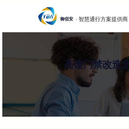
跳
至
御佰安
内
容
高速门禁改造