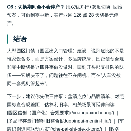
Q8：切换期间会不会停产？
用双轨并行+灰度切换+回滚
预案，可做到零中断，某产业园 126 点 28 天切换无停
产。
结语
大型园区门禁（园区出入口管理）建设，说到底比的不是
谁家设备多，而是方案设计、多品牌统管、国密信创合规
和零中断切换这四件事做没做对。回到开头那支排队的队
伍——它解决不了，问题往往不在闸机，而在”人车没被
同一套规则管起来”。
下一步，建议你先做三件事：盘清点位与品牌清单、对照
国标查合规差距、估算利旧率。相关场景可延伸阅读：
[园区信创（国产化）合规要求](/yuanqu-xinchuang/) ｜
[多品牌存量门禁利旧整合](/duopinpai-menjin-lijiu/) ｜ [车
牌识别道闸联动方案](/che-pai-shi-bie-xi-tong/) ｜ [政务