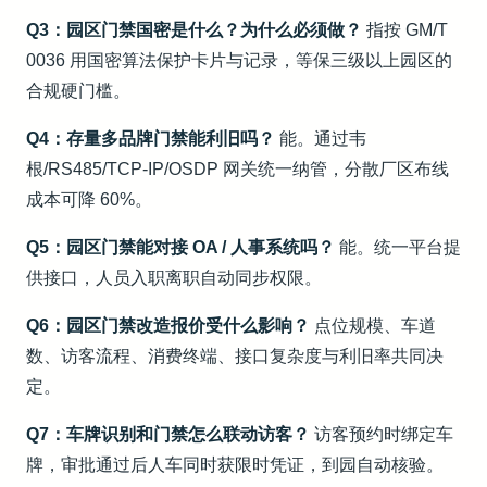
Q3：园区门禁国密是什么？为什么必须做？
指按 GM/T
0036 用国密算法保护卡片与记录，等保三级以上园区的
合规硬门槛。
Q4：存量多品牌门禁能利旧吗？
能。通过韦
根/RS485/TCP-IP/OSDP 网关统一纳管，分散厂区布线
成本可降 60%。
Q5：园区门禁能对接 OA / 人事系统吗？
能。统一平台提
供接口，人员入职离职自动同步权限。
Q6：园区门禁改造报价受什么影响？
点位规模、车道
数、访客流程、消费终端、接口复杂度与利旧率共同决
定。
Q7：车牌识别和门禁怎么联动访客？
访客预约时绑定车
牌，审批通过后人车同时获限时凭证，到园自动核验。