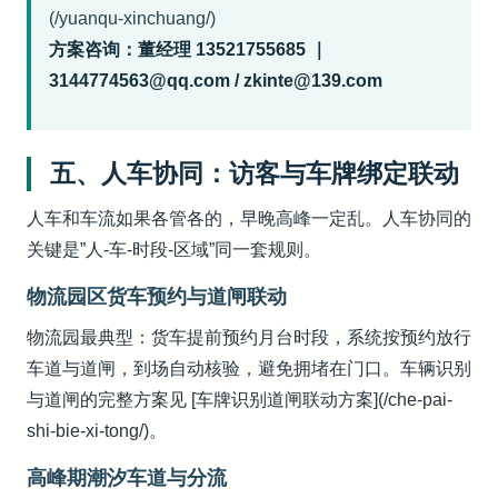
(/yuanqu-xinchuang/)
方案咨询：董经理 13521755685 ｜
3144774563@qq.com / zkinte@139.com
五、人车协同：访客与车牌绑定联动
人车和车流如果各管各的，早晚高峰一定乱。人车协同的
关键是”人-车-时段-区域”同一套规则。
物流园区货车预约与道闸联动
物流园最典型：货车提前预约月台时段，系统按预约放行
车道与道闸，到场自动核验，避免拥堵在门口。车辆识别
与道闸的完整方案见 [车牌识别道闸联动方案](/che-pai-
shi-bie-xi-tong/)。
高峰期潮汐车道与分流