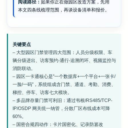
阅读路径：
如果你正在做园区改造方案，先用
本文四条线梳理范围，再谈设备清单和报价。
关键要点
– 大型园区门禁管理四大范围：人员分级权限、车
辆分级进出、访客预约-通行-追溯闭环、视频监控与
消防联动。
– 园区一卡通核心是”一个数据库+一个平台+一张卡/
一脸/一码”，系统组成含门禁、通道、考勤、消费、
梯控、停车、访客七大模块。
– 多品牌存量门禁可利旧：通过韦根/RS485/TCP-
IP/OSDP 网关统一纳管，分散厂区布线成本可降
60%。
– 国密合规四动作：卡片国密化、记录防篡改