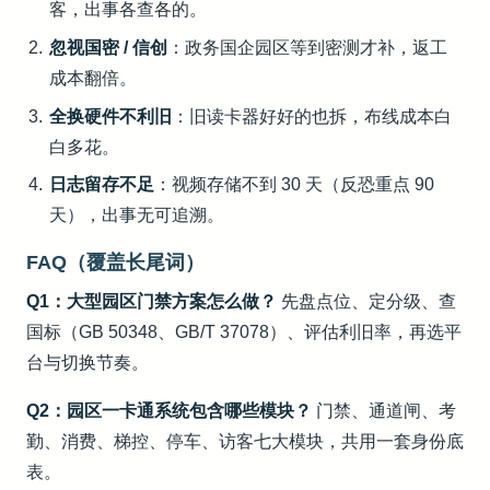
客，出事各查各的。
忽视国密 / 信创
：政务国企园区等到密测才补，返工
成本翻倍。
全换硬件不利旧
：旧读卡器好好的也拆，布线成本白
白多花。
日志留存不足
：视频存储不到 30 天（反恐重点 90
天），出事无可追溯。
FAQ（覆盖长尾词）
Q1：大型园区门禁方案怎么做？
先盘点位、定分级、查
国标（GB 50348、GB/T 37078）、评估利旧率，再选平
台与切换节奏。
Q2：园区一卡通系统包含哪些模块？
门禁、通道闸、考
勤、消费、梯控、停车、访客七大模块，共用一套身份底
表。