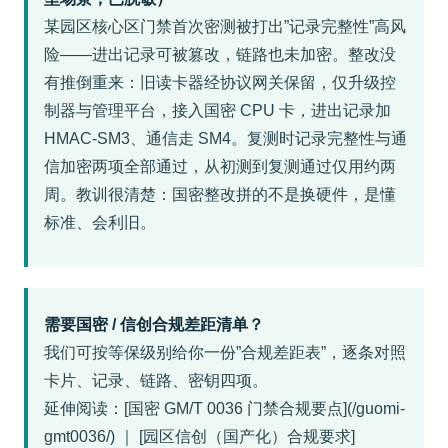
某园区核心区门禁首次密测被打出”记录完整性”高风
险——进出记录可被篡改，链路也未加密。整改没
有推倒重来：旧读卡器经协议网关保留，仅升级控
制器与管理平台，接入国密 CPU 卡，进出记录加
HMAC-SM3、通信走 SM4。复测时记录完整性与通
信加密两项全部通过，从初测到复测通过仅用约两
周。教训很清楚：国密整改拼的不是换硬件，是懂
标准、会利旧。
需要国密 / 信创合规差距清单？
我们可按等保级别给你一份”合规差距表”，逐条对照
卡片、记录、链路、密钥四项。
延伸阅读：[国密 GM/T 0036 门禁合规要点](/guomi-
gmt0036/) ｜ [园区信创（国产化）合规要求]