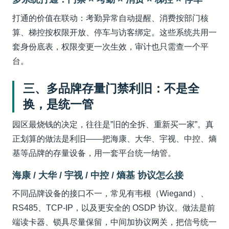
打通的价值在联动：考勤异常自动提醒、消费按部门核
算、梯控按权限开放、停车与访客绑定。这些系统共用一
套身份底表，权限变更一次生效，审计也只需查一个平
台。
三、多品牌存量门禁利旧：不是全
换，是统一管
园区最烧钱的决定，往往是”旧的全拆、重新买一家”。真
正划算的做法是利旧——把海康、大华、宇视、中控、熵
基等品牌的存量设备，用一套平台统一纳管。
海康 / 大华 / 宇视 / 中控 / 熵基 协议怎么接
不同品牌设备的接口不一，常见有韦根（Wiegand）、
RS485、TCP-IP，以及更安全的 OSDP 协议。做法是前
端读卡器、锁具尽量保留，中间加协议网关，把信号统一