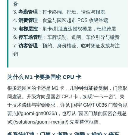
备
3.
考勤管理
：打卡终端、排班、请假与报表
4.
消费管理
：食堂与园区超市 POS 收银终端
5.
电梯层控
：刷卡/刷脸直达授权楼层，杜绝跨层
6.
停车场管理
：车牌识别、道闸、车位引导与缴费
7.
访客管理
：预约、身份核验、临时凭证发放与注
销
为什么 M1 卡要换国密 CPU 卡
很多老园区的卡还是 M1 卡，几秒钟就能被复制，门禁形
同虚设。升级方向是国密 CPU 卡，实现”一卡一密”。关
于技术路线与密钥要求，详见 [国密 GM/T 0036 门禁合规
要点](/guomi-gmt0036/)，也可从 [园区门禁的国密合规总
览](/solutions/guomi-menjin/) 先看整体框架。
多系统打通：门禁 × 考勤 × 消费 × 梯控 × 停车