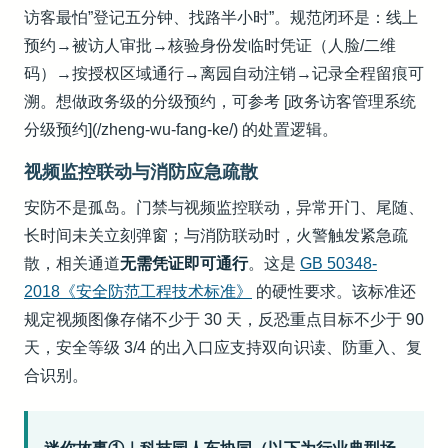
访客最怕”登记五分钟、找路半小时”。规范闭环是：线上
预约→被访人审批→核验身份发临时凭证（人脸/二维
码）→按授权区域通行→离园自动注销→记录全程留痕可
溯。想做政务级的分级预约，可参考 [政务访客管理系统
分级预约](/zheng-wu-fang-ke/) 的处置逻辑。
视频监控联动与消防应急疏散
安防不是孤岛。门禁与视频监控联动，异常开门、尾随、
长时间未关立刻弹窗；与消防联动时，火警触发紧急疏
散，相关通道
无需凭证即可通行
。这是
GB 50348-
2018《安全防范工程技术标准》
的硬性要求。该标准还
规定视频图像存储不少于 30 天，反恐重点目标不少于 90
天，安全等级 3/4 的出入口应支持双向识读、防重入、复
合识别。