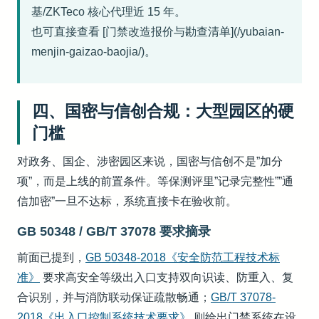
基/ZKTeco 核心代理近 15 年。
也可直接查看 [门禁改造报价与勘查清单](/yubaian-
menjin-gaizao-baojia/)。
四、国密与信创合规：大型园区的硬
门槛
对政务、国企、涉密园区来说，国密与信创不是”加分
项”，而是上线的前置条件。等保测评里”记录完整性””通
信加密”一旦不达标，系统直接卡在验收前。
GB 50348 / GB/T 37078 要求摘录
前面已提到，
GB 50348-2018《安全防范工程技术标
准》
要求高安全等级出入口支持双向识读、防重入、复
合识别，并与消防联动保证疏散畅通；
GB/T 37078-
2018《出入口控制系统技术要求》
则给出门禁系统在设