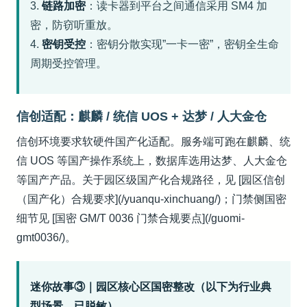
3.
链路加密
：读卡器到平台之间通信采用 SM4 加
密，防窃听重放。
4.
密钥受控
：密钥分散实现”一卡一密”，密钥全生命
周期受控管理。
信创适配：麒麟 / 统信 UOS + 达梦 / 人大金仓
信创环境要求软硬件国产化适配。服务端可跑在麒麟、统
信 UOS 等国产操作系统上，数据库选用达梦、人大金仓
等国产产品。关于园区级国产化合规路径，见 [园区信创
（国产化）合规要求](/yuanqu-xinchuang/)；门禁侧国密
细节见 [国密 GM/T 0036 门禁合规要点](/guomi-
gmt0036/)。
迷你故事③｜园区核心区国密整改（以下为行业典
型场景，已脱敏）