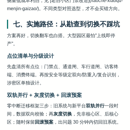
侧重低成本利旧，见 [老旧小区门禁改造](/laoche-xiaoqu-
menjin-gaizao/)。不同类型对照选型，才不会买错方向。
七、实施路径：从勘查到切换不踩坑
方案再好，切换翻车也白搭。大型园区最怕”上线即停
产”。
点位清单与分级设计
先盘清所有点位：门禁点、通道闸、车行道闸、访客终
端、消费终端。再按安全等级定双向/防重入/复合识别，
涉密区单独设计。
双轨并行 + 灰度切换 + 回滚预案
零中断迁移框架三步：旧系统与新平台
双轨并行
一段时
间，数据双向校验；再
灰度切换
，先非核心区、后核心
区；随时保留
回滚预案
，出问题 30 分钟内切回旧系统。