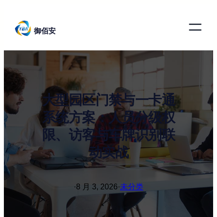
跳
至
御佰安
内
容
大型园区门禁与一卡通
系统方案：人员分级权
限、访客与车牌识别联
动实战
·
8 月 3, 2026
·
未分类