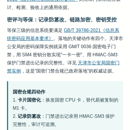
计、检测、验收上的通用依据。
密评与等保：记录防篡改、链路加密、密钥受控
等保三级的信息系统要满足
GB/T 39786-2021《信息系
统密码应用基本要求》
。落地的关键动作有四个。天津市
公安局的密码保障实例就采用 GM/T 0036 国密电子门
禁，用 SM4 密钥分散实现”一卡一密”、用 HMAC-SM3
保护门禁进出记录的完整性。详见
天津市公安局国密门
禁实例
，这是”国密门禁合规已政府落地”的权威证据。
国密合规四动作
1.
卡片国密化
：换发国密 CPU 卡，替代易被复制的
M1 卡。
2.
记录防篡改
：门禁进出记录用 HMAC-SM3 保护
完整性，审计可追溯。