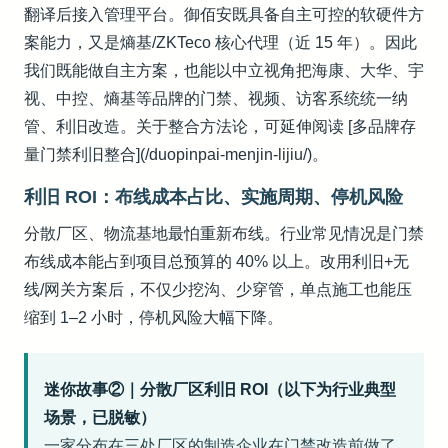
翻译后接入管理平台。御佰安既具备自主可控的软硬件方
案能力，又是熵基/ZKTeco 核心代理（近 15 年）。因此
我们既能做自主方案，也能以中立视角把海康、大华、宇
视、中控、熵基等品牌的门禁、视频、访客系统统一纳
管、利旧改造。关于整合方法论，可延伸阅读 [多品牌存
量门禁利旧整合](/duopinpai-menjin-lijiu/)。
利旧 ROI：布线成本占比、实施周期、停机风险
分散厂区、物流基地最怕重新布线。行业常见情况是门禁
布线成本能占到项目总预算的 40% 以上。改用利旧+无
线/网关方案后，不仅少挖沟、少穿管，单点施工也能压
缩到 1–2 小时，停机风险大幅下降。
迷你故事②｜分散厂区利旧 ROI（以下为行业典型
场景，已脱敏）
一家分布在三处厂区的制造企业在门禁改造前做了