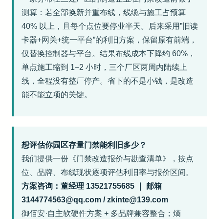
测算：若全部换新并重布线，线缆与施工占预算
40% 以上，且每个点位要停业半天。后来采用”旧读
卡器+网关+统一平台”的利旧方案，保留原有前端，
仅替换控制器与平台。结果布线成本下降约 60%，
单点施工缩到 1–2 小时，三个厂区两周内陆续上
线，全程没有整厂停产。省下的不是小钱，是改造
能不能立项的关键。
想评估你园区存量门禁能利旧多少？
我们提供一份《门禁改造报价与勘查清单》，按点
位、品牌、布线现状逐项评估利旧率与报价区间。
方案咨询：董经理 13521755685 ｜ 邮箱
3144774563@qq.com / zkinte@139.com
御佰安·自主软硬件方案 + 多品牌兼容整合；熵