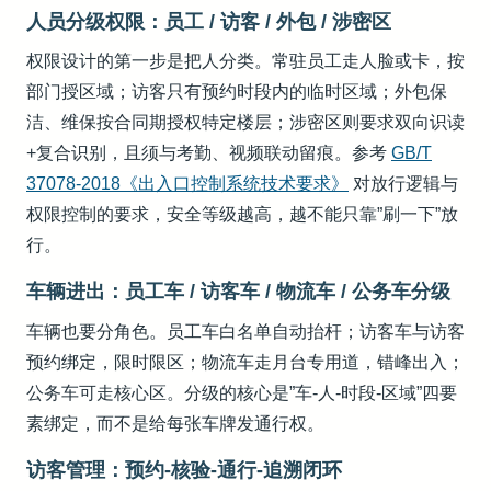
人员分级权限：员工 / 访客 / 外包 / 涉密区
权限设计的第一步是把人分类。常驻员工走人脸或卡，按
部门授区域；访客只有预约时段内的临时区域；外包保
洁、维保按合同期授权特定楼层；涉密区则要求双向识读
+复合识别，且须与考勤、视频联动留痕。参考
GB/T
37078-2018《出入口控制系统技术要求》
对放行逻辑与
权限控制的要求，安全等级越高，越不能只靠”刷一下”放
行。
车辆进出：员工车 / 访客车 / 物流车 / 公务车分级
车辆也要分角色。员工车白名单自动抬杆；访客车与访客
预约绑定，限时限区；物流车走月台专用道，错峰出入；
公务车可走核心区。分级的核心是”车-人-时段-区域”四要
素绑定，而不是给每张车牌发通行权。
访客管理：预约-核验-通行-追溯闭环