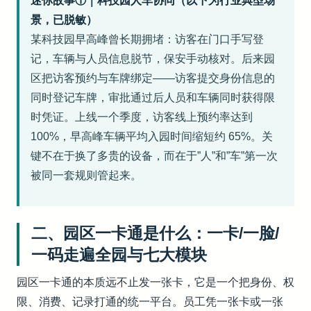
迷你故事①｜科技园人车协同（以下为行业典型场
景，已脱敏）
某科技园早高峰曾长期拥堵：访客在门口手写登
记，车辆与人员信息脱节，保安手动核对。后来园
区把访客预约与车牌绑定——访客提交身份信息的
同时登记车牌，审批通过后人员和车辆同时获得限
时凭证。上线一个季度，访客线上预约率达到
100%，早高峰车辆平均入园时间缩短约 65%。关
键不在于换了多贵的设备，而在于”人”和”车”第一次
被同一套规则管起来。
二、园区一卡通是什么：一卡/一脸/
一码走遍全园与七大模块
园区一卡通的本质远不止发一张卡，它是一个把身份、权
限、消费、记录打通的统一平台。员工凭一张卡或一张