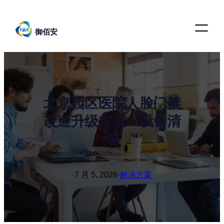
跳
至
御佰安
内
容
北京园区医院人脸门禁
改造升级方案：设备清
单
·
7 月 5, 2026
·
解决方案