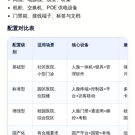
机柜、交换机、POE 供电设备
门禁箱、接线端子、标签与文档
配置对比表
配置级
适用场景
核心设备
兼容
别
基础型
社区医院、
人脸一体机+锁具+管
保留
小型门诊
理软件
片
标准型
园区医院、
人脸终端+控制器+平
多品
住院楼
台+访客联动
卡兼
增强型
校园医院、
人脸门禁+通道闸+梯
校园卡
综合院区
控+考勤
国密
国产化
有合规要求
国产平台+国密+本地
信创