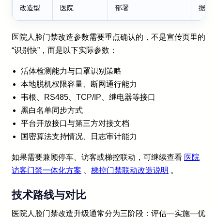
改造型
医院
部署
据库
医院人脸门禁改造参数需要重点确认的，不是宣传页里的
“识别快”，而是以下实际参数：
活体检测能力与口罩识别策略
本地脱机权限容量、断网通行能力
韦根、RS485、TCP/IP、继电器等接口
黑白名单同步方式
平台开放接口与第三方对接文档
国密算法支持情况、日志审计能力
如果需要兼顾停车、访客或梯控联动，可继续查看
医院
访客门禁一体化方案
、
梯控门禁联动改造说明
。
技术路线与对比
医院人脸门禁改造升级通常分为三阶段：评估—实施—优