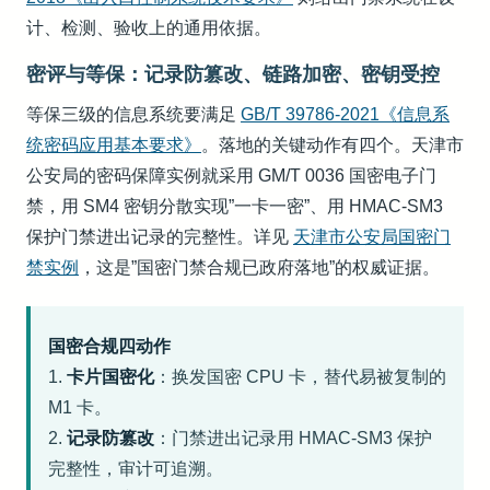
计、检测、验收上的通用依据。
密评与等保：记录防篡改、链路加密、密钥受控
等保三级的信息系统要满足
GB/T 39786-2021《信息系
统密码应用基本要求》
。落地的关键动作有四个。天津市
公安局的密码保障实例就采用 GM/T 0036 国密电子门
禁，用 SM4 密钥分散实现”一卡一密”、用 HMAC-SM3
保护门禁进出记录的完整性。详见
天津市公安局国密门
禁实例
，这是”国密门禁合规已政府落地”的权威证据。
国密合规四动作
1.
卡片国密化
：换发国密 CPU 卡，替代易被复制的
M1 卡。
2.
记录防篡改
：门禁进出记录用 HMAC-SM3 保护
完整性，审计可追溯。