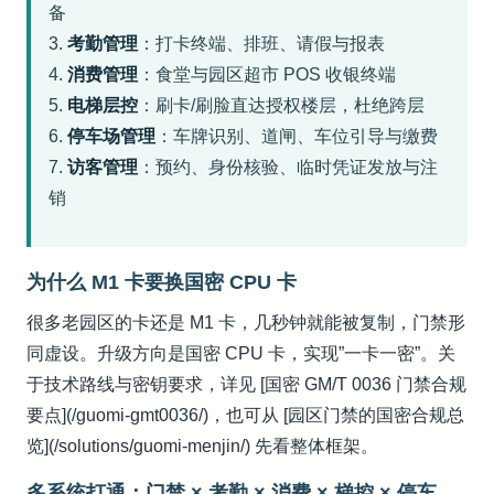
备
3.
考勤管理
：打卡终端、排班、请假与报表
4.
消费管理
：食堂与园区超市 POS 收银终端
5.
电梯层控
：刷卡/刷脸直达授权楼层，杜绝跨层
6.
停车场管理
：车牌识别、道闸、车位引导与缴费
7.
访客管理
：预约、身份核验、临时凭证发放与注
销
为什么 M1 卡要换国密 CPU 卡
很多老园区的卡还是 M1 卡，几秒钟就能被复制，门禁形
同虚设。升级方向是国密 CPU 卡，实现”一卡一密”。关
于技术路线与密钥要求，详见 [国密 GM/T 0036 门禁合规
要点](/guomi-gmt0036/)，也可从 [园区门禁的国密合规总
览](/solutions/guomi-menjin/) 先看整体框架。
多系统打通：门禁 × 考勤 × 消费 × 梯控 × 停车