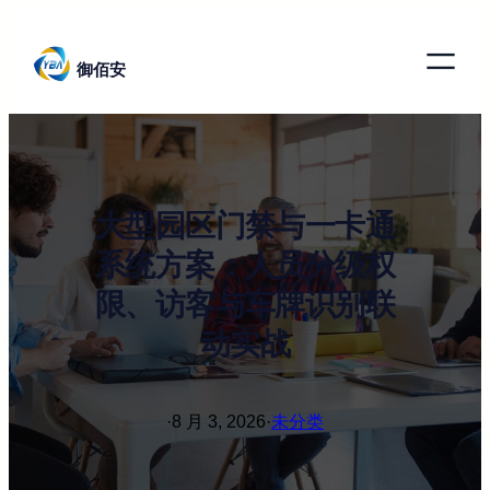
跳
至
御佰安
内
容
大型园区门禁与一卡通
系统方案：人员分级权
限、访客与车牌识别联
动实战
·
8 月 3, 2026
·
未分类