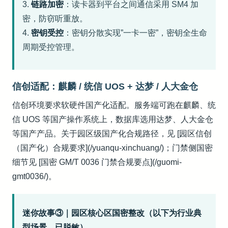
3.
链路加密
：读卡器到平台之间通信采用 SM4 加
密，防窃听重放。
4.
密钥受控
：密钥分散实现”一卡一密”，密钥全生命
周期受控管理。
信创适配：麒麟 / 统信 UOS + 达梦 / 人大金仓
信创环境要求软硬件国产化适配。服务端可跑在麒麟、统
信 UOS 等国产操作系统上，数据库选用达梦、人大金仓
等国产产品。关于园区级国产化合规路径，见 [园区信创
（国产化）合规要求](/yuanqu-xinchuang/)；门禁侧国密
细节见 [国密 GM/T 0036 门禁合规要点](/guomi-
gmt0036/)。
迷你故事③｜园区核心区国密整改（以下为行业典
型场景，已脱敏）