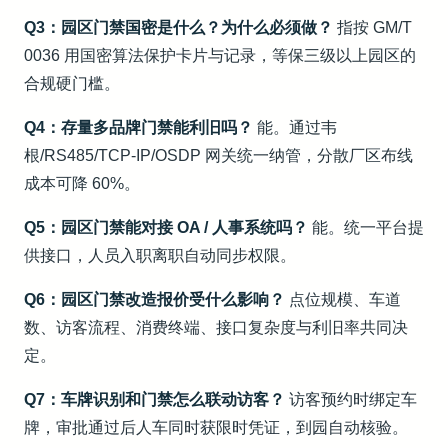
Q3：园区门禁国密是什么？为什么必须做？
指按 GM/T
0036 用国密算法保护卡片与记录，等保三级以上园区的
合规硬门槛。
Q4：存量多品牌门禁能利旧吗？
能。通过韦
根/RS485/TCP-IP/OSDP 网关统一纳管，分散厂区布线
成本可降 60%。
Q5：园区门禁能对接 OA / 人事系统吗？
能。统一平台提
供接口，人员入职离职自动同步权限。
Q6：园区门禁改造报价受什么影响？
点位规模、车道
数、访客流程、消费终端、接口复杂度与利旧率共同决
定。
Q7：车牌识别和门禁怎么联动访客？
访客预约时绑定车
牌，审批通过后人车同时获限时凭证，到园自动核验。