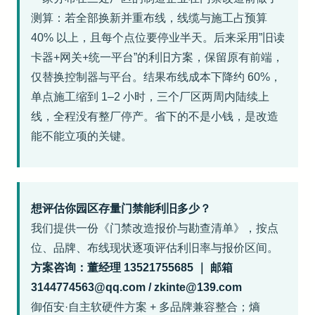
测算：若全部换新并重布线，线缆与施工占预算
40% 以上，且每个点位要停业半天。后来采用”旧读
卡器+网关+统一平台”的利旧方案，保留原有前端，
仅替换控制器与平台。结果布线成本下降约 60%，
单点施工缩到 1–2 小时，三个厂区两周内陆续上
线，全程没有整厂停产。省下的不是小钱，是改造
能不能立项的关键。
想评估你园区存量门禁能利旧多少？
我们提供一份《门禁改造报价与勘查清单》，按点
位、品牌、布线现状逐项评估利旧率与报价区间。
方案咨询：董经理 13521755685 ｜ 邮箱
3144774563@qq.com / zkinte@139.com
御佰安·自主软硬件方案 + 多品牌兼容整合；熵