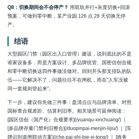
Q8：切换期间会不会停产？
用双轨并行+灰度切换+回滚
预案，可做到零中断，某产业园 126 点 28 天切换无停
产。
结语
大型园区门禁（园区出入口管理）建设，说到底比的不是
谁家设备多，而是方案设计、多品牌统管、国密信创合规
和零中断切换这四件事做没做对。回到开头那支排队的队
伍——它解决不了，问题往往不在闸机，而在”人车没被
同一套规则管起来”。
下一步，建议你先做三件事：盘清点位与品牌清单、对照
国标查合规差距、估算利旧率。相关场景可延伸阅读：
[园区信创（国产化）合规要求](/yuanqu-xinchuang/) ｜
[多品牌存量门禁利旧整合](/duopinpai-menjin-lijiu/) ｜ [车
牌识别道闸联动方案](/che-pai-shi-bie-xi-tong/) ｜ [政务