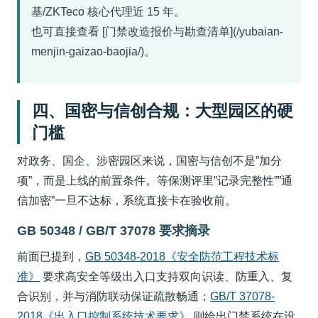
基/ZKTeco 核心代理近 15 年。
也可直接查看 [门禁改造报价与勘查清单](/yubaian-
menjin-gaizao-baojia/)。
四、国密与信创合规：大型园区的硬
门槛
对政务、国企、涉密园区来说，国密与信创不是”加分
项”，而是上线的前置条件。等保测评里”记录完整性””通
信加密”一旦不达标，系统直接卡在验收前。
GB 50348 / GB/T 37078 要求摘录
前面已提到，
GB 50348-2018《安全防范工程技术标
准》
要求高安全等级出入口支持双向识读、防重入、复
合识别，并与消防联动保证疏散畅通；
GB/T 37078-
2018《出入口控制系统技术要求》
则给出门禁系统在设