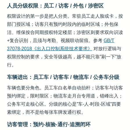
人员分级权限：员工 / 访客 / 外包 / 涉密区
权限设计的第一步是把人分类。常驻员工走人脸或卡，按
部门授区域；访客只有预约时段内的临时区域；外包保
洁、维保按合同期授权特定楼层；涉密区则要求双向识读
+复合识别，且须与考勤、视频联动留痕。参考
GB/T
37078-2018《出入口控制系统技术要求》
对放行逻辑与
权限控制的要求，安全等级越高，越不能只靠”刷一下”放
行。
车辆进出：员工车 / 访客车 / 物流车 / 公务车分级
车辆也要分角色。员工车白名单自动抬杆；访客车与访客
预约绑定，限时限区；物流车走月台专用道，错峰出入；
公务车可走核心区。分级的核心是”车-人-时段-区域”四要
素绑定，而不是给每张车牌发通行权。
访客管理：预约-核验-通行-追溯闭环