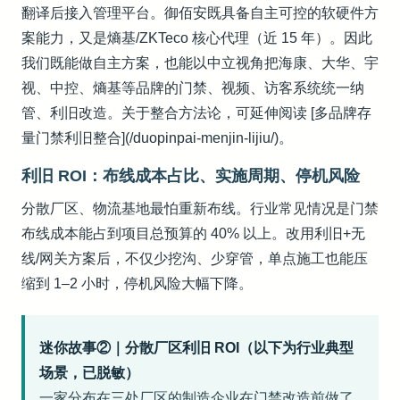
翻译后接入管理平台。御佰安既具备自主可控的软硬件方
案能力，又是熵基/ZKTeco 核心代理（近 15 年）。因此
我们既能做自主方案，也能以中立视角把海康、大华、宇
视、中控、熵基等品牌的门禁、视频、访客系统统一纳
管、利旧改造。关于整合方法论，可延伸阅读 [多品牌存
量门禁利旧整合](/duopinpai-menjin-lijiu/)。
利旧 ROI：布线成本占比、实施周期、停机风险
分散厂区、物流基地最怕重新布线。行业常见情况是门禁
布线成本能占到项目总预算的 40% 以上。改用利旧+无
线/网关方案后，不仅少挖沟、少穿管，单点施工也能压
缩到 1–2 小时，停机风险大幅下降。
迷你故事②｜分散厂区利旧 ROI（以下为行业典型
场景，已脱敏）
一家分布在三处厂区的制造企业在门禁改造前做了