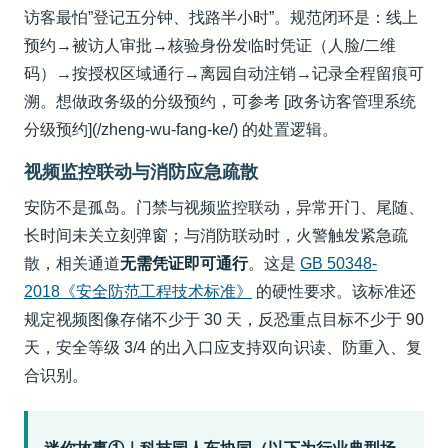
访客最怕”登记五分钟、找路半小时”。规范闭环是：线上
预约→被访人审批→核验身份发临时凭证（人脸/二维
码）→按授权区域通行→离园自动注销→记录全程留痕可
溯。想做政务级的分级预约，可参考 [政务访客管理系统
分级预约](/zheng-wu-fang-ke/) 的处置逻辑。
视频监控联动与消防应急疏散
安防不是孤岛。门禁与视频监控联动，异常开门、尾随、
长时间未关立刻弹窗；与消防联动时，火警触发紧急疏
散，相关通道
无需凭证即可通行
。这是
GB 50348-
2018《安全防范工程技术标准》
的硬性要求。该标准还
规定视频图像存储不少于 30 天，反恐重点目标不少于 90
天，安全等级 3/4 的出入口应支持双向识读、防重入、复
合识别。