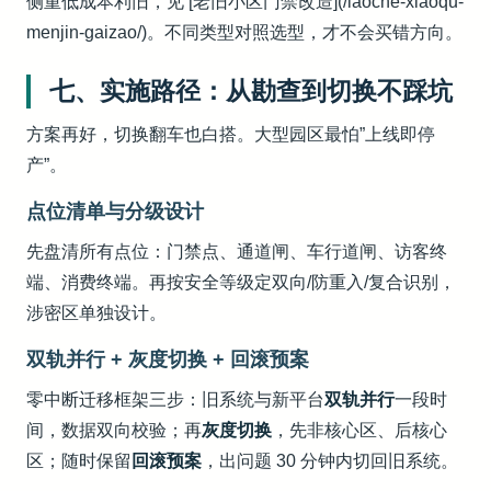
侧重低成本利旧，见 [老旧小区门禁改造](/laoche-xiaoqu-
menjin-gaizao/)。不同类型对照选型，才不会买错方向。
七、实施路径：从勘查到切换不踩坑
方案再好，切换翻车也白搭。大型园区最怕”上线即停
产”。
点位清单与分级设计
先盘清所有点位：门禁点、通道闸、车行道闸、访客终
端、消费终端。再按安全等级定双向/防重入/复合识别，
涉密区单独设计。
双轨并行 + 灰度切换 + 回滚预案
零中断迁移框架三步：旧系统与新平台
双轨并行
一段时
间，数据双向校验；再
灰度切换
，先非核心区、后核心
区；随时保留
回滚预案
，出问题 30 分钟内切回旧系统。