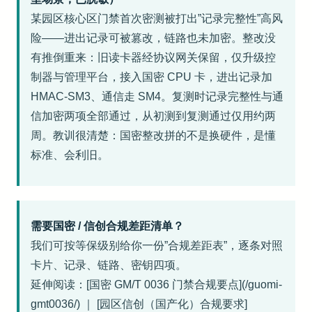
某园区核心区门禁首次密测被打出”记录完整性”高风
险——进出记录可被篡改，链路也未加密。整改没
有推倒重来：旧读卡器经协议网关保留，仅升级控
制器与管理平台，接入国密 CPU 卡，进出记录加
HMAC-SM3、通信走 SM4。复测时记录完整性与通
信加密两项全部通过，从初测到复测通过仅用约两
周。教训很清楚：国密整改拼的不是换硬件，是懂
标准、会利旧。
需要国密 / 信创合规差距清单？
我们可按等保级别给你一份”合规差距表”，逐条对照
卡片、记录、链路、密钥四项。
延伸阅读：[国密 GM/T 0036 门禁合规要点](/guomi-
gmt0036/) ｜ [园区信创（国产化）合规要求]