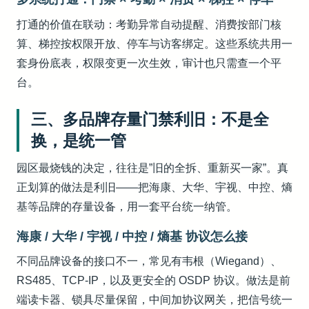
打通的价值在联动：考勤异常自动提醒、消费按部门核
算、梯控按权限开放、停车与访客绑定。这些系统共用一
套身份底表，权限变更一次生效，审计也只需查一个平
台。
三、多品牌存量门禁利旧：不是全
换，是统一管
园区最烧钱的决定，往往是”旧的全拆、重新买一家”。真
正划算的做法是利旧——把海康、大华、宇视、中控、熵
基等品牌的存量设备，用一套平台统一纳管。
海康 / 大华 / 宇视 / 中控 / 熵基 协议怎么接
不同品牌设备的接口不一，常见有韦根（Wiegand）、
RS485、TCP-IP，以及更安全的 OSDP 协议。做法是前
端读卡器、锁具尽量保留，中间加协议网关，把信号统一