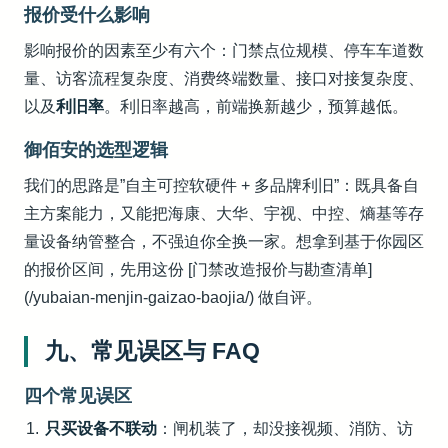
报价受什么影响
影响报价的因素至少有六个：门禁点位规模、停车车道数
量、访客流程复杂度、消费终端数量、接口对接复杂度、
以及
利旧率
。利旧率越高，前端换新越少，预算越低。
御佰安的选型逻辑
我们的思路是”自主可控软硬件 + 多品牌利旧”：既具备自
主方案能力，又能把海康、大华、宇视、中控、熵基等存
量设备纳管整合，不强迫你全换一家。想拿到基于你园区
的报价区间，先用这份 [门禁改造报价与勘查清单]
(/yubaian-menjin-gaizao-baojia/) 做自评。
九、常见误区与 FAQ
四个常见误区
只买设备不联动
：闸机装了，却没接视频、消防、访