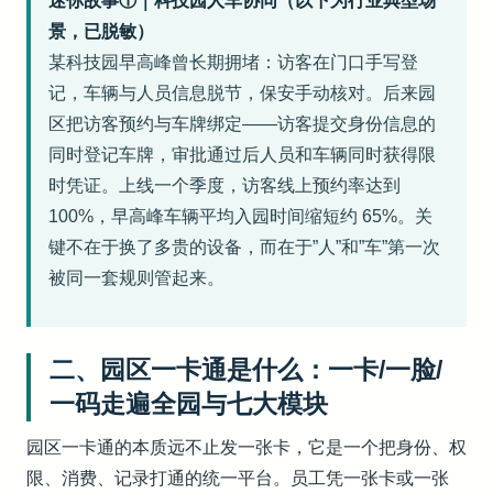
迷你故事①｜科技园人车协同（以下为行业典型场
景，已脱敏）
某科技园早高峰曾长期拥堵：访客在门口手写登
记，车辆与人员信息脱节，保安手动核对。后来园
区把访客预约与车牌绑定——访客提交身份信息的
同时登记车牌，审批通过后人员和车辆同时获得限
时凭证。上线一个季度，访客线上预约率达到
100%，早高峰车辆平均入园时间缩短约 65%。关
键不在于换了多贵的设备，而在于”人”和”车”第一次
被同一套规则管起来。
二、园区一卡通是什么：一卡/一脸/
一码走遍全园与七大模块
园区一卡通的本质远不止发一张卡，它是一个把身份、权
限、消费、记录打通的统一平台。员工凭一张卡或一张