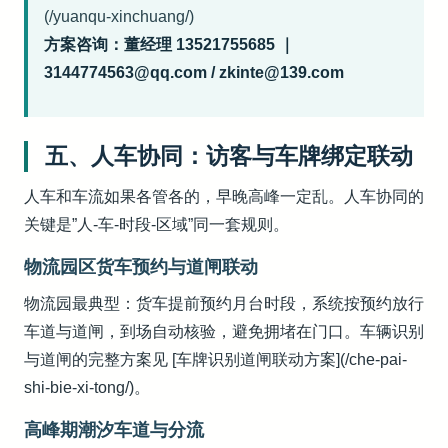
(/yuanqu-xinchuang/)
方案咨询：董经理 13521755685 ｜
3144774563@qq.com / zkinte@139.com
五、人车协同：访客与车牌绑定联动
人车和车流如果各管各的，早晚高峰一定乱。人车协同的
关键是”人-车-时段-区域”同一套规则。
物流园区货车预约与道闸联动
物流园最典型：货车提前预约月台时段，系统按预约放行
车道与道闸，到场自动核验，避免拥堵在门口。车辆识别
与道闸的完整方案见 [车牌识别道闸联动方案](/che-pai-
shi-bie-xi-tong/)。
高峰期潮汐车道与分流