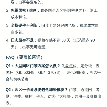
客，出事各查各的。
忽视国密 / 信创
：政务国企园区等到密测才补，返工
成本翻倍。
全换硬件不利旧
：旧读卡器好好的也拆，布线成本白
白多花。
日志留存不足
：视频存储不到 30 天（反恐重点 90
天），出事无可追溯。
FAQ（覆盖长尾词）
Q1：大型园区门禁方案怎么做？
先盘点位、定分级、查
国标（GB 50348、GB/T 37078）、评估利旧率，再选平
台与切换节奏。
Q2：园区一卡通系统包含哪些模块？
门禁、通道闸、考
勤、消费、梯控、停车、访客七大模块，共用一套身份底
表。