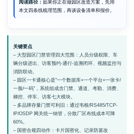
阅读路径：
如果你正在做园区改造方案，先用
本文四条线梳理范围，再谈设备清单和报价。
关键要点
– 大型园区门禁管理四大范围：人员分级权限、车
辆分级进出、访客预约-通行-追溯闭环、视频监控与
消防联动。
– 园区一卡通核心是”一个数据库+一个平台+一张卡/
一脸/一码”，系统组成含门禁、通道、考勤、消费、
梯控、停车、访客七大模块。
– 多品牌存量门禁可利旧：通过韦根/RS485/TCP-
IP/OSDP 网关统一纳管，分散厂区布线成本可降
60%。
– 国密合规四动作：卡片国密化、记录防篡改