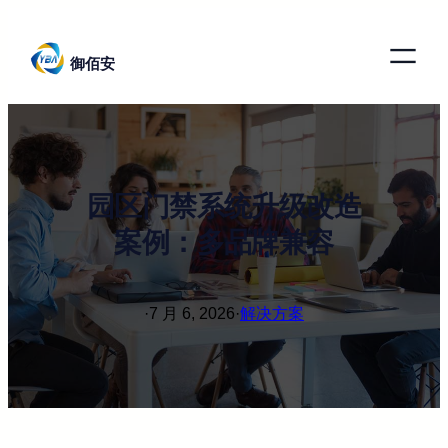
跳
至
御佰安
内
容
园区门禁系统升级改造
案例：多品牌兼容
·
7 月 6, 2026
·
解决方案