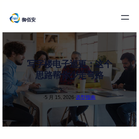
跳
至
御佰安
内
容
写字楼电子巡更：这个
思路帮你少走弯路
·
5 月 15, 2026
·
选型指南