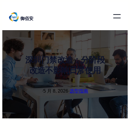
跳
至
御佰安
内
容
深圳门禁改造：分阶段
改造不影响日常使用
·
5 月 8, 2026
·
选型指南