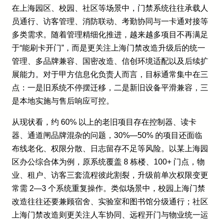
在上海园区、校园、社区等场景中，门禁系统往往承载人
员通行、访客管理、消防联动、考勤协同与一卡通对接等
多类需求。随着管理精细化推进，越来越多项目不再满足
于“能刷卡开门”，而是更关注上海门禁改造升级后的统一
管理、多品牌兼容、国密改造、信创环境适配以及后续扩
展能力。对于甲方信息化负责人而言，目标通常集中在三
点：一是旧系统不停摆迁移，二是新旧设备平滑兼容，三
是本地实施与售后响应可控。
从现状看，约 60% 以上的老旧项目存在控制器、读卡
器、通道闸品牌混杂的问题，30%—50% 的项目还面临
布线老化、权限分散、日志留存不足等风险。以某上海园
区办公综合体为例，原系统覆盖 8 栋楼、100+ 门点，物
业、租户、访客三套流程彼此割裂，升级前单次权限变更
常需 2—3 个系统重复操作。类似场景中，校园上海门禁
改造往往还要兼顾宿舍、实验室和图书馆分级通行；社区
上海门禁改造则更关注人车协同、远程开门与物业统一运