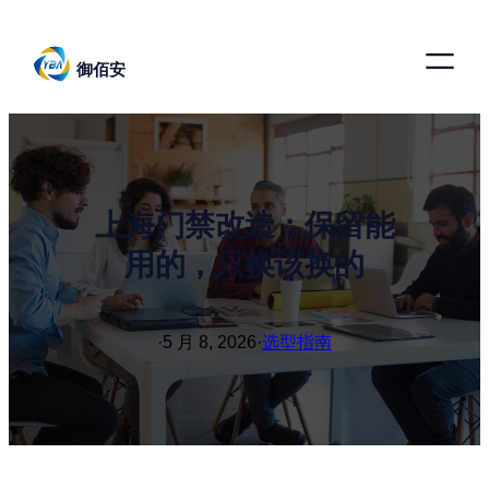
跳
至
御佰安
内
容
上海门禁改造：保留能
用的，只换该换的
·
5 月 8, 2026
·
选型指南