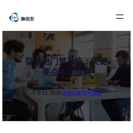
跳
至
御佰安
内
容
防静电门禁系统：关键
要点全面拆解
·
5 月 11, 2026
·
深度方案/型号解析