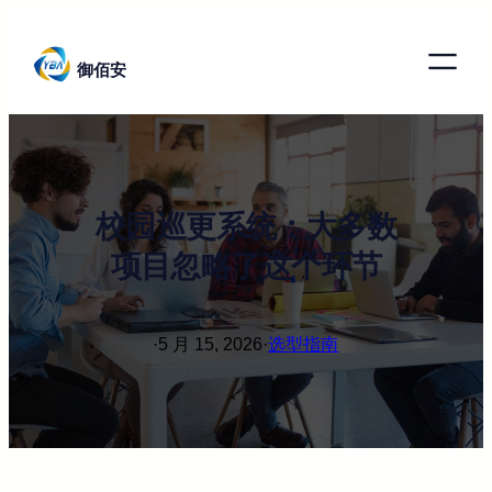
跳
至
御佰安
内
容
校园巡更系统：大多数
项目忽略了这个环节
·
5 月 15, 2026
·
选型指南