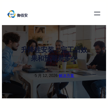
跳
至
御佰安
内
容
升降柱安装：完工后效
果和预期差多少
·
5 月 12, 2026
·
解决方案