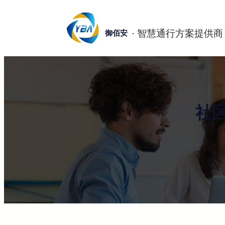
跳
至
御佰安
内
容
社