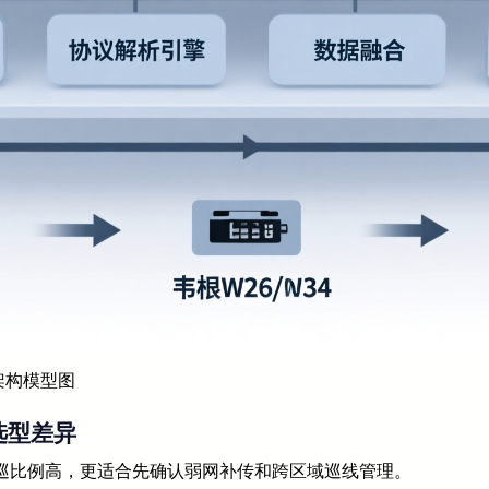
架构模型图
选型差异
巡比例高，更适合先确认弱网补传和跨区域巡线管理。